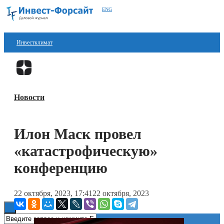
ENG
Инвестклимат
Финансы
Перейти в
Дзен
Инвестиции
Новости
Блокчейн
Стартапы
Илон Маск провел
Технологии
«катастрофическую»
ESG
конференцию
Книги
22 октября, 2023, 17:41
22 октября, 2023