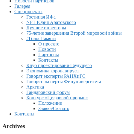
Новости партнеров
Галерея
Спецпроекты
Гостиная ИФа
NFT Юрия Аратовского
Лучшие инвесторы
75-летие завершения Второй мировоой войны
#ГолосПамяти
О проекте
Новости
Партнеры
Контакты
Клуб проектирования будущего
Экономика коронавируса
Говорят эксперты РАНХиГС
Говорят эксперты Финуниверситета
Арктика
Гайдаровский форум
Конкурс «Цифровой прорыв»
Положение
Заявка/Скачать
Контакты
Archives