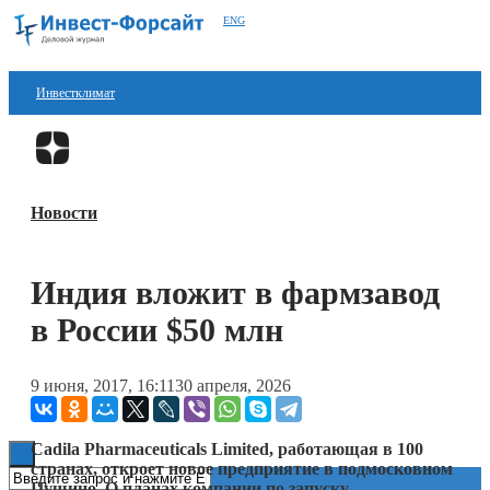
ENG
Инвестклимат
Финансы
Перейти в
Дзен
Инвестиции
Новости
Блокчейн
Стартапы
Индия вложит в фармзавод
Технологии
в России $50 млн
ESG
9 июня, 2017, 16:11
30 апреля, 2026
Книги
Cadila Pharmaceuticals Limited, работающая в 100
странах, откроет новое предприятие в подмосковном
Пущино. О планах компании по запуску