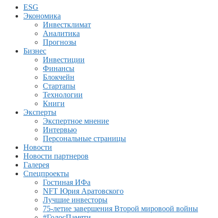
ESG
Экономика
Инвестклимат
Аналитика
Прогнозы
Бизнес
Инвестиции
Финансы
Блокчейн
Стартапы
Технологии
Книги
Эксперты
Экспертное мнение
Интервью
Персональные страницы
Новости
Новости партнеров
Галерея
Спецпроекты
Гостиная ИФа
NFT Юрия Аратовского
Лучшие инвесторы
75-летие завершения Второй мировоой войны
#ГолосПамяти