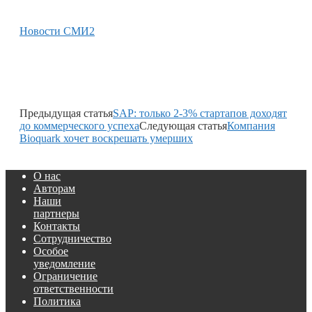
Новости СМИ2
Предыдущая статья
SAP: только 2-3% стартапов доходят
до коммерческого успеха
Следующая статья
Компания
Bioquark хочет воскрешать умерших
О нас
Авторам
Наши
партнеры
Контакты
Сотрудничество
Особое
уведомление
Ограничение
ответственности
Политика