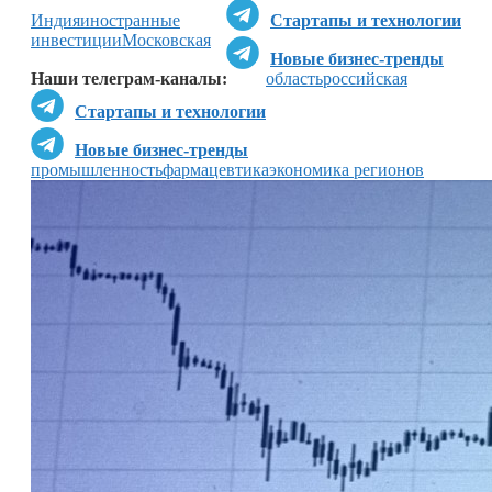
Индия
иностранные
Стартапы и технологии
инвестиции
Московская
Новые бизнес-тренды
Наши телеграм-каналы:
область
российская
Стартапы и технологии
Новые бизнес-тренды
промышленность
фармацевтика
экономика регионов