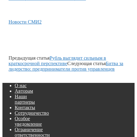
Новости СМИ2
Предыдущая статья
Рубль выглядит сильным в
краткосрочной перспективе
Следующая статья
Битва за
лидерство: предприниматели против управленцев
О нас
Авторам
Наши
партнеры
Контакты
Сотрудничество
Особое
уведомление
Ограничение
ответственности