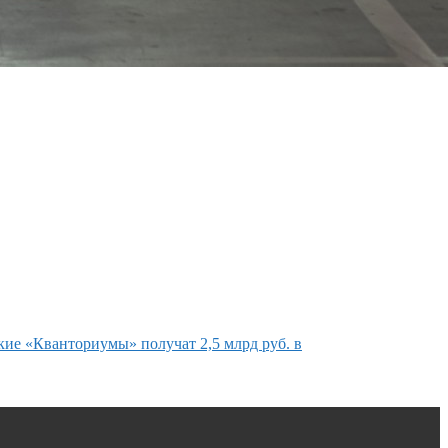
кие «Кванториумы» получат 2,5 млрд руб. в