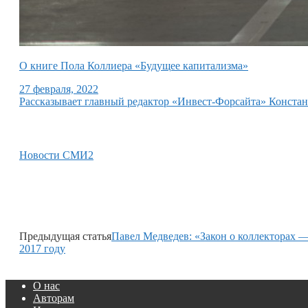
О книге Пола Коллиера «Будущее капитализма»
27 февраля, 2022
Рассказывает главный редактор «Инвест-Форсайта» Конст
Новости СМИ2
Предыдущая статья
Павел Медведев: «Закон о коллекторах —
2017 году
О нас
Авторам