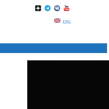
ENG
Дзен