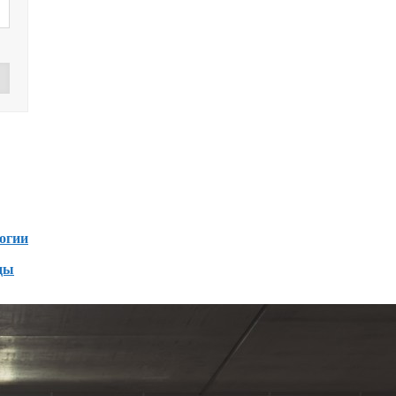
Дзен
зен
огии
ды