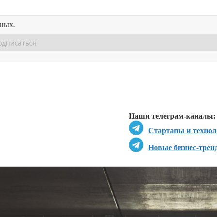
нных.
Перейти в
Перейти в
Д
Наши телеграм-каналы:
Стартапы и технол
Новые бизнес-трен