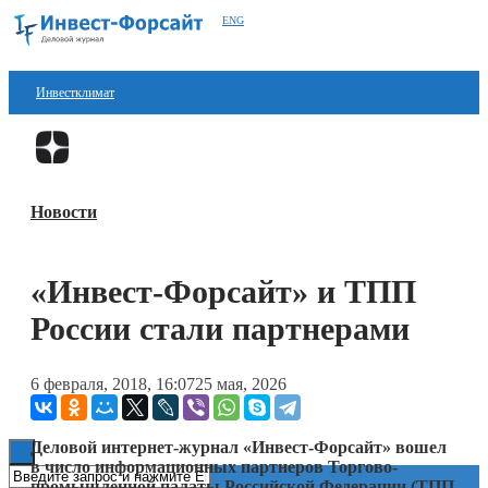
ENG
Инвестклимат
Финансы
Перейти в
Дзен
Инвестиции
Новости
Блокчейн
Стартапы
«Инвест-Форсайт» и ТПП
Технологии
России стали партнерами
ESG
6 февраля, 2018, 16:07
25 мая, 2026
Книги
Деловой интернет-журнал «Инвест-Форсайт» вошел
в число информационных партнеров Торгово-
промышленной палаты Российской Федерации (ТПП