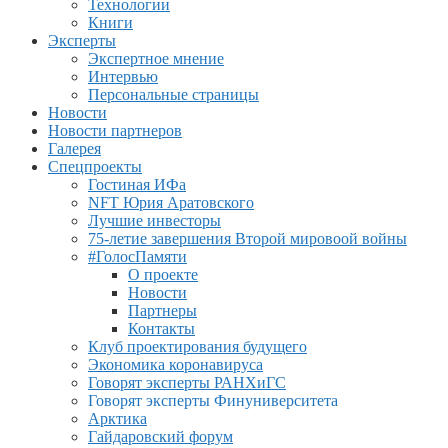
Технологии
Книги
Эксперты
Экспертное мнение
Интервью
Персональные страницы
Новости
Новости партнеров
Галерея
Спецпроекты
Гостиная ИФа
NFT Юрия Аратовского
Лучшие инвесторы
75-летие завершения Второй мировоой войны
#ГолосПамяти
О проекте
Новости
Партнеры
Контакты
Клуб проектирования будущего
Экономика коронавируса
Говорят эксперты РАНХиГС
Говорят эксперты Финуниверситета
Арктика
Гайдаровский форум