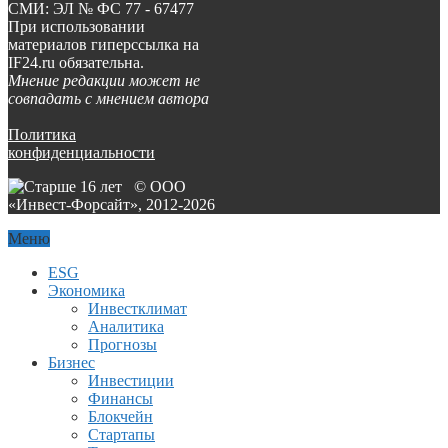
СМИ: ЭЛ № ФС 77 - 67477
При использовании
материалов гиперссылка на
IF24.ru обязательна.
Мнение редакции может не
совпадать с мнением автора
Политика
конфиденциальности
© ООО
«Инвест-Форсайт», 2012-
2026
Меню
ESG
Экономика
Инвестклимат
Аналитика
Прогнозы
Бизнес
Инвестиции
Финансы
Блокчейн
Стартапы