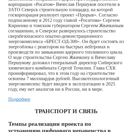
корпорации «Росатом» Вячеслав Першуков посетили в
ЗАТО Северск строительную площадку, на которой
госкорпорация реализует проект «Прорыв». Согласно
подписанному в 2012 году главой «Росатома» Сергеем
Кириенко и томским губернатором Сергеем Жвачкиным
соглашению, в Северске развернулось строительство
сверхбезопасного опытно-демонстрационного
энергокомплекса «БРЕСТ-ОД-300». Он будет состоять из
энергоблока с реактором на быстрых нейтронах и
производств по замыканию ядерного топливного цикла.
О ходе строительства Сергею Жвачкину и Вячеславу
Першукову доложил генеральный директор Сибирского
химического комбината Сергей Точилин. Глава СХК
проинформировал, что в этом году на строительстве
освоены 7 миллиардов рублей. Высокотехнологичный
энергокомплекс будет введен в эксплуатацию в 2025
году, ему нет аналогов ни в России, ни в мире.
Подробнее
ТРАНСПОРТ И СВЯЗЬ
Темпы реализации проекта по
устранению цифрового неравенства в