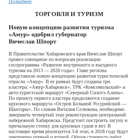
Подробнее
ТОРГОВЛЯ И ТУРИЗМ
Новую концепцию развития туризма
«Амур» одобрил губернатор
Вячеслав Шпорт
В Правительстве Хабаровского края Вячеслав Шпорт
провел совещание по вопросам реализации
госпрограммы «Развитие внутреннего и въездного
туризма на 2013 — 2020 годы». Главе региона
представили новую концепцию развития туристической
отрасли «Амур». В ее рамках будут созданы три
кластера: «Амур-Хабаровск», ТРК «Комсомольский» и
авто-туристский маршрут «Северный Сихотэ-Алинь».
По проекту первого кластера продолжится создание
круизного маршрута «Остров Большой Уссурийский —
Шантары». По словам Виталия Селюкова, необходимо
завершить четвертый этап реконструкции центральной
набережной Хабаровска. Предстоит построить лагуну и
причальную стенку для круизных судов и яхт. В
настоящее время реализуется 3-й этап, в 2018 году будут
завершены первый и второй. Общая стоимость работ