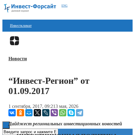
ENG
Инвестклимат
Финансы
Перейти в
Дзен
Инвестиции
Новости
Блокчейн
Стартапы
“Инвест-Регион” от
Технологии
01.09.2017
ESG
1 сентября, 2017, 09:21
3 мая, 2026
Книги
Дайджест региональных инвестиционных новостей