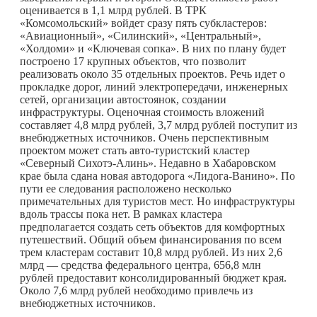
оценивается в 1,1 млрд рублей. В ТРК
«Комсомольский» войдет сразу пять субкластеров:
«Авиационный», «Силинский», «Центральный»,
«Холдоми» и «Ключевая сопка». В них по плану будет
построено 17 крупных объектов, что позволит
реализовать около 35 отдельных проектов. Речь идет о
прокладке дорог, линий электропередачи, инженерных
сетей, организации автостоянок, создании
инфраструктуры. Оценочная стоимость вложений
составляет 4,8 млрд рублей, 3,7 млрд рублей поступит из
внебюджетных источников. Очень перспективным
проектом может стать авто-туристский кластер
«Северный Сихотэ-Алинь». Недавно в Хабаровском
крае была сдана новая автодорога «Лидога-Ванино». По
пути ее следования расположено несколько
примечательных для туристов мест. Но инфраструктуры
вдоль трассы пока нет. В рамках кластера
предполагается создать сеть объектов для комфортных
путешествий. Общий объем финансирования по всем
трем кластерам составит 10,8 млрд рублей. Из них 2,6
млрд — средства федерального центра, 656,8 млн
рублей предоставит консолидированный бюджет края.
Около 7,6 млрд рублей необходимо привлечь из
внебюджетных источников.