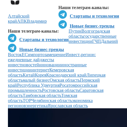
Наши телеграм-каналы:
Алтайский
Стартапы и технологии
край
АПК
Владимир
Новые бизнес-тренды
Наши телеграм-каналы:
Путин
Волгоградская
область
государственные
Стартапы и технологии
инвестиции
ГЧП
Дальний
Новые бизнес-тренды
Восток
ЕС
импортозамещение
Инвест-регион:
ежедневные дайджесты
инвестновостей
инновации
иностранные
инвестиции
интернет
Кемеровская
область
Китай
Корея
Краснодарский край
Липецкая
область
малый бизнес
Омская область
Пермский
край
Республика Удмуртия
Росатом
российская
промышленность
Ростовская область
Саратовская
область
Тамбовская область
Томская
область
ТОР
Челябинская область
экономика
регионов
энергетика
Ярославская область