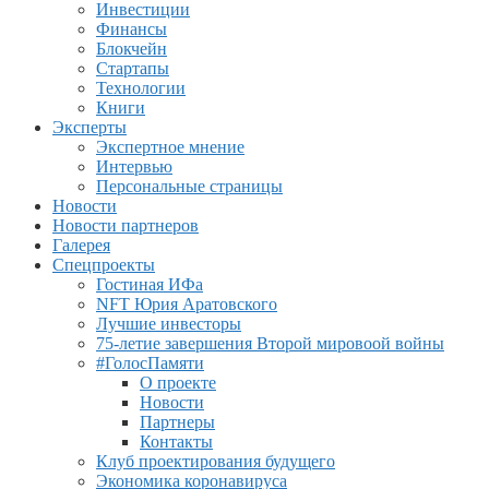
Инвестиции
Финансы
Блокчейн
Стартапы
Технологии
Книги
Эксперты
Экспертное мнение
Интервью
Персональные страницы
Новости
Новости партнеров
Галерея
Спецпроекты
Гостиная ИФа
NFT Юрия Аратовского
Лучшие инвесторы
75-летие завершения Второй мировоой войны
#ГолосПамяти
О проекте
Новости
Партнеры
Контакты
Клуб проектирования будущего
Экономика коронавируса