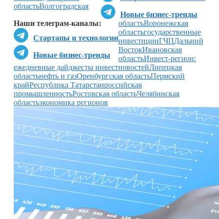
область
Волгоградская
Новые бизнес-тренды
Наши телеграм-каналы:
область
Воронежская
область
государственные
Стартапы и технологии
инвестиции
ГЧП
Дальний
Восток
Ивановская
Новые бизнес-тренды
область
Инвест-регион:
ежедневные дайджесты инвестновостей
Липецкая
область
нефть и газ
Оренбургская область
Пермский
край
Республика Татарстан
российская
промышленность
Ростовская область
Челябинская
область
экономика регионов