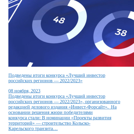
Подведены итоги конкурса «Лучший инвестор
российских регионов — 2022/2023»
08 ноября, 2023
Подведены итоги конкурса «Лучший инвестор
российских регионов — 2022/2023», организованного
редакцией делового издания «Инвест-Форсайт». На
основании решения жюри победителями
конкурса стали: В номинации «Проекты развития
территорий» — строительство Кольско-
Карельского транзита…