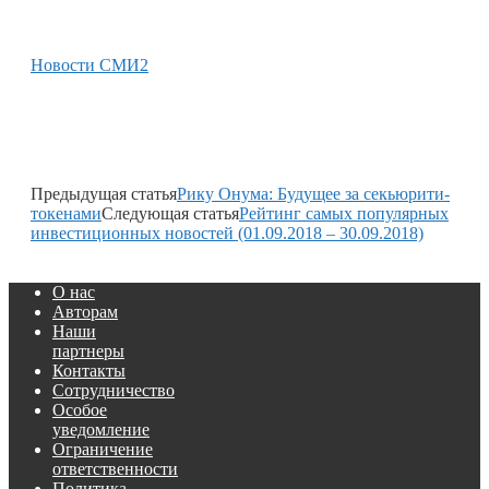
Новости СМИ2
Предыдущая статья
Рику Онума: Будущее за секьюрити-
токенами
Следующая статья
Рейтинг самых популярных
инвестиционных новостей (01.09.2018 – 30.09.2018)
О нас
Авторам
Наши
партнеры
Контакты
Сотрудничество
Особое
уведомление
Ограничение
ответственности
Политика