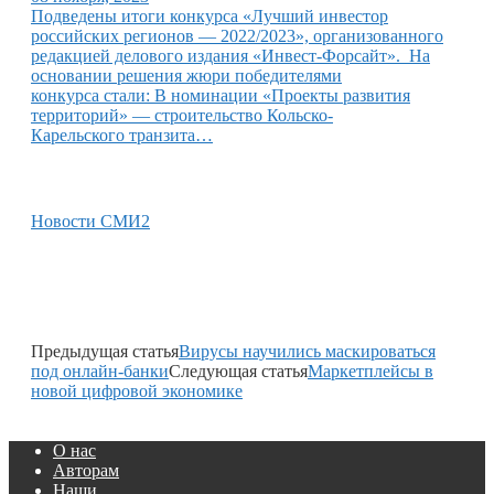
Подведены итоги конкурса «Лучший инвестор
российских регионов — 2022/2023», организованного
редакцией делового издания «Инвест-Форсайт». На
основании решения жюри победителями
конкурса стали: В номинации «Проекты развития
территорий» — строительство Кольско-
Карельского транзита…
Новости СМИ2
Предыдущая статья
Вирусы научились маскироваться
под онлайн-банки
Следующая статья
Маркетплейсы в
новой цифровой экономике
О нас
Авторам
Наши