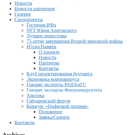
Новости
Новости партнеров
Галерея
Спецпроекты
Гостиная ИФа
NFT Юрия Аратовского
Лучшие инвесторы
75-летие завершения Второй мировоой войны
#ГолосПамяти
О проекте
Новости
Партнеры
Контакты
Клуб проектирования будущего
Экономика коронавируса
Говорят эксперты РАНХиГС
Говорят эксперты Финуниверситета
Арктика
Гайдаровский форум
Конкурс «Цифровой прорыв»
Положение
Заявка/Скачать
Контакты
Archives