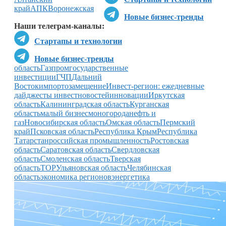
край
АПК
Воронежская
Новые бизнес-тренды
Наши телеграм-каналы:
Стартапы и технологии
Новые бизнес-тренды
область
Газпром
государственные
инвестиции
ГЧП
Дальний
Восток
импортозамещение
Инвест-регион: ежедневные
дайджесты инвестновостей
инновации
Иркутская
область
Калининградская область
Курганская
область
малый бизнес
моногорода
нефть и
газ
Новосибирская область
Омская область
Пермский
край
Псковская область
Республика Крым
Республика
Татарстан
российская промышленность
Ростовская
область
Саратовская область
Свердловская
область
Смоленская область
Тверская
область
ТОР
Ульяновская область
Челябинская
область
экономика регионов
энергетика