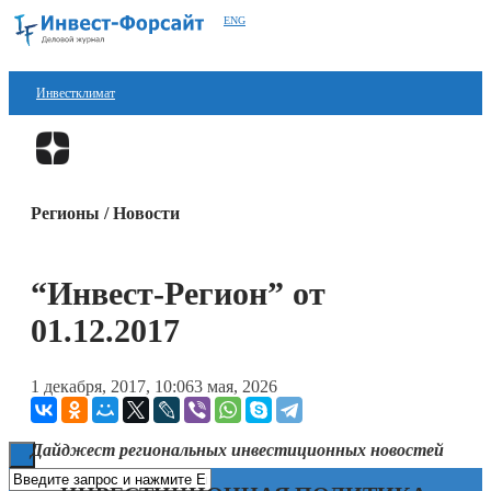
ENG
Инвестклимат
Финансы
Перейти в
Дзен
Инвестиции
Регионы / Новости
Блокчейн
Стартапы
“Инвест-Регион” от
Технологии
01.12.2017
ESG
1 декабря, 2017, 10:06
3 мая, 2026
Книги
Дайджест региональных инвестиционных новостей