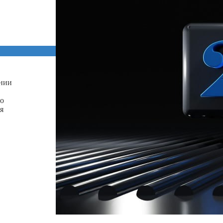
ении
го
я