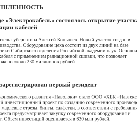
ШЛЕННОСТЬ
де «Электрокабель» состоялось открытие участк
ляции кабелей
тель губернатора Алексей Конышев. Новый участок создан в
изводства. Оборудование цеха состоит из двух линий на базе
изики Сибирского отделения Российской академии наук. Основна
кабеля с применением радиационной сшивки, что позволяет
ожено около 230 миллионов рублей.
зарегистрирован первый резидент
кономического развития «Наволоки» стало ООО «ХБК «Навтекс
ный инвестиционный проект по созданию современного производ
марлевые отрезы, бинты, салфетки, в соответствии с требовани
оекта предусматривает закупку современного оборудования и
т. Объем инвестиций оценивается в 630 млн рублей.