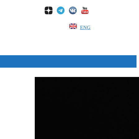
ENG
Дзен