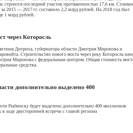
ас строится последний участок протяженностью 17,6 км. Стоимо
е за 2015 —
2017 гг.
составило 2,2 млрд рублей. На 2018 год был
е 1 млрд рублей.
ст через Которосль
вгения Дитриха, губернатора области Дмитрия Миронова и
ровойта. Строительство нового моста через реку Которосль нач
митрия Миронова с федеральным центром. Общая стоимость мос
ральные средства.
ласти дополнительно выделено 400
сети Рыбинску будет выделено дополнительно 400 миллионов
 в ходе двусторонней встречи с главой региона