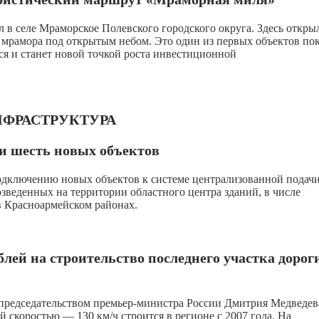
в селе Мраморское Полевского городского округа. Здесь откры
 мрамора под открытым небом. Это один из первых объектов пок
ся и станет новой точкой роста инвестиционной
НФРАСТРУКТУРА
и шесть новых объектов
одключению новых объектов к системе централизованной подач
озведенных на территории областного центра зданий, в числе
в Красноармейском районах.
блей на строительство последнего участка дорог
д председательством премьер-министра России Дмитрия Медведев
 скоростью — 130 км/ч строится в регионе с 2007 года. На