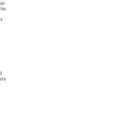
 до
аты
ет
й
ать
о