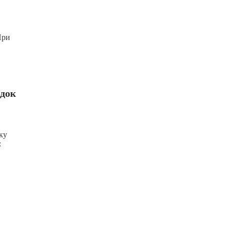
При
адок
ку
: