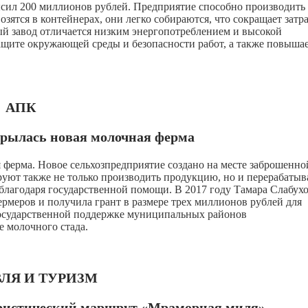
ил 200 миллионов рублей. Предприятие способно производить
озятся в контейнерах, они легко собираются, что сокращает затр
й завод отличается низким энергопотреблением и высокой
ащите окружающей среды и безопасности работ, а также повыша
АПК
крылась новая молочная ферма
 ферма. Новое сельхозпредприятие создано на месте заброшенно
руют также не только производить продукцию, но и перерабатыв
благодаря государственной помощи. В 2017 году Тамара Слабух
меров и получила грант в размере трех миллионов рублей для
 государственной поддержке муниципальных районов
е молочного стада.
ЛЯ И ТУРИЗМ
уристический маршрут «Мраморная миля»