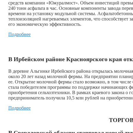
средств компании «Южуралмост». Объем инвестиций превыс
240 тонн асфальта в час. Основные компоненты завода перев
времени на установку модульной системы. Асфальтобетонны
теплоизоляцией нагреваемых элементов, что способствует з
его экономическую эффективность.
Подробнее
В Ирбейском районе Красноярского края от
В деревне Альгинке Ирбейского района открылась молочная
около 20 лет назад молочной фермы. На предприятии плани
ее. Открытие молочной фермы стало возможно, в том числе 
стала победителем программы по поддержке начинающих фер
приобретения сельхозтехники. В рамках краевого закона о
предприниматель получила 10,5 млн рублей на приобретени
Подробнее
ТОРГОВ
В Свердловской области стартовал новый т