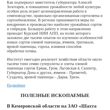
Как подчеркнул заместитель губернатора Алексей
Золотарев, в повышении урожайности любой культуры
особую роль играет целенаправленная работа в
семеноводстве, правильно организованная сортосмена и
сортообновление. В регионе принимаются меры по
внедрению в производство наиболее урожайных сортов
и гибридов. Большую работу в этом направлении
проводит Курский НИИ АПП, на полях которого
заложено две тысячи опытов по изучению особенностей
новых сортов озимой пшеницы, ячменя, тритикале,
яровой пшеницы, гороха, влияния способов
обработки почвы.
Институт ежегодно реализует хозяйствам области около
тысячи тонн семян суперэлиты и элиты озимой
пшеницы сортов Ермак, Гром, Льговская 4, Скипетр,
Губернатор Дона и других, ячменя – Прометей,
Суздалец, яровой пшеницы – Дарья, Тризо.
Подробнее
ПОЛЕЗНЫЕ ИСКОПАЕМЫЕ
В Кемеровской области на ЗАО «Шахта