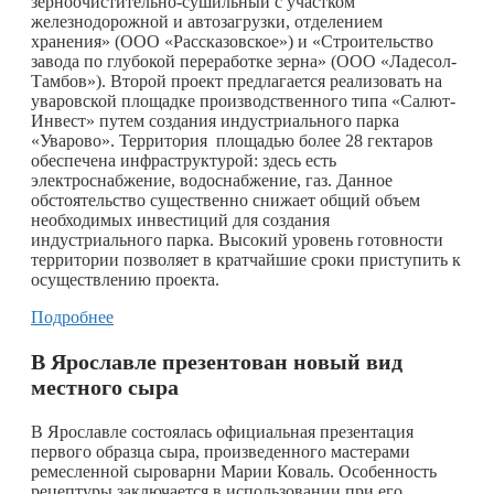
зерноочистительно-сушильный с участком
железнодорожной и автозагрузки, отделением
хранения» (ООО «Рассказовское») и «Строительство
завода по глубокой переработке зерна» (ООО «Ладесол-
Тамбов»). Второй проект предлагается реализовать на
уваровской площадке производственного типа «Салют-
Инвест» путем создания индустриального парка
«Уварово». Территория площадью более 28 гектаров
обеспечена инфраструктурой: здесь есть
электроснабжение, водоснабжение, газ. Данное
обстоятельство существенно снижает общий объем
необходимых инвестиций для создания
индустриального парка. Высокий уровень готовности
территории позволяет в кратчайшие сроки приступить к
осуществлению проекта.
Подробнее
В Ярославле презентован новый вид
местного сыра
​В Ярославле состоялась официальная презентация
первого образца сыра, произведенного мастерами
ремесленной сыроварни Марии Коваль. Особенность
рецептуры заключается в использовании при его