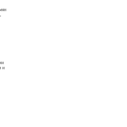
емян
,
ми
и и