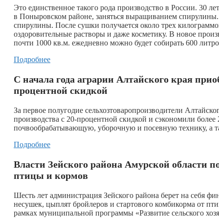
Это единственное такого рода производство в России. 30 л
в Поныровском районе, заняться выращиванием спирулины.
спирулины. После сушки получается около трех килограммо
оздоровительные растворы и даже косметику. В новое прои
почти 1000 кв.м. ежедневно можно будет собирать 600 литр
Подробнее
С начала года аграрии Алтайского края прио
процентной скидкой
За первое полугодие сельхозтоваропроизводители Алтайско
производства с 20-процентной скидкой и сэкономили более
почвообрабатывающую, уборочную и посевную технику, а т
Подробнее
Власти Зейского района Амурской области 
птицы и кормов
Шесть лет администрация Зейского района берет на себя фи
несушек, цыплят бройлеров и стартового комбикорма от пт
рамках муниципальной программы «Развитие сельского хозя