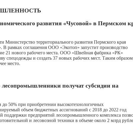
ШЛЕННОСТЬ
номического развития «Чусовой» в Пермском к
ти Министерство территориального развития Пермского края
 В рамках соглашения ООО «Экотоп» запустит производство
ние 21 нового рабочего места. ООО «Швейная фабрика «РК»
ву спецодежды и создать 37 новых рабочих мест. Таким образом
ее место.
е лесопромышленники получат субсидии на
и до 50% при приобретении высокотехнологичных
нируемый объем бюджетных ассигнований с 2018 до 2022 год
нной поддержки предприятий лесопромышленного комплекса позв
товительной и лесовозной техники в объеме около 2 млрд рубл