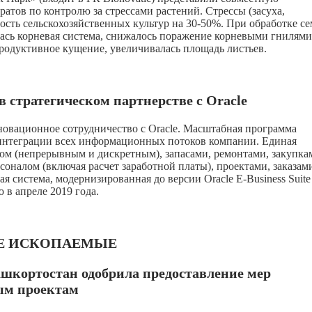
тов по контролю за стрессами растений. Стрессы (засуха,
ость сельскохозяйственных культур на 30-50%. При обработке с
ась корневая система, снижалось поражение корневыми гнилями
продуктивное кущение, увеличивалась площадь листьев.
 стратегическом партнерстве с Oracle
овационное сотрудничество с Oracle. Масштабная программа
 интеграции всех информационных потоков компании. Единая
ом (непрерывным и дискретным), запасами, ремонтами, закупка
оналом (включая расчет заработной платы), проектами, заказам
 система, модернизированная до версии Oracle E-Business Suite
в апреле 2019 года.
Е ИСКОПАЕМЫЕ
шкортостан одобрила предоставление мер
ым проектам