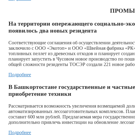
ПРОМЫ
На территории опережающего социально-эко
появилось два новых резидента
Соответствующие соглашения об осуществлении деятельнос
заключило с ООО «Экотоп» и ООО «Швейная фабрика «РК».
топливных пеллет из древесных отходов и планирует созда
планирует запустить в Чусовом новое производство по поши
общей сложности резиденты ТОСЭР создали 221 новое рабоч
Подробнее
В Башкортостане государственные и частны
приобретение техники
Рассматривается возможность увеличения возмещаемой дол
автоматизированных лесозаготовительных комплексов. Пла
составит 600 млн рублей. Предлагаемая мера государстве
дополнительно привлечь инвестиции на обновление лесозаго
Подробнее