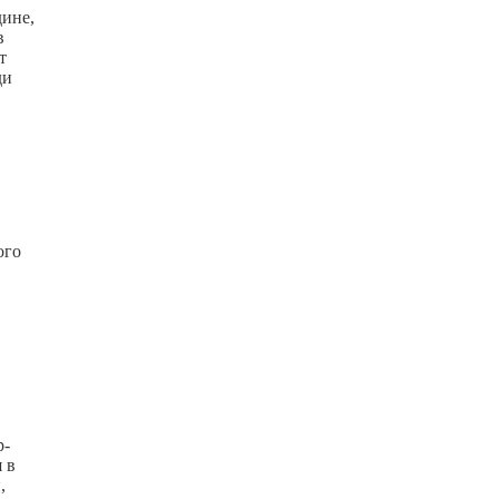
дине,
в
т
ди
ого
р-
 в
,