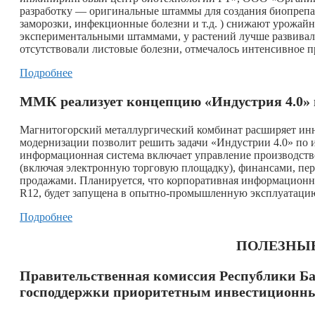
разработку — оригинальные штаммы для создания биопрепара
заморозки, инфекционные болезни и т.д. ) снижают урожайн
экспериментальными штаммами, у растений лучше развивал
отсутствовали листовые болезни, отмечалось интенсивное 
Подробнее
ММК реализует концепцию «Индустрия 4.0» в
Магнитогорский металлургический комбинат расширяет инн
модернизации позволит решить задачи «Индустрии 4.0» по
информационная система включает управление производств
(включая электронную торговую площадку), финансами, перс
продажами. Планируется, что корпоративная информационная
R12, будет запущена в опытно-промышленную эксплуатацию 
Подробнее
ПОЛЕЗНЫ
Правительственная комиссия Республики Ба
господдержки приоритетным инвестиционн