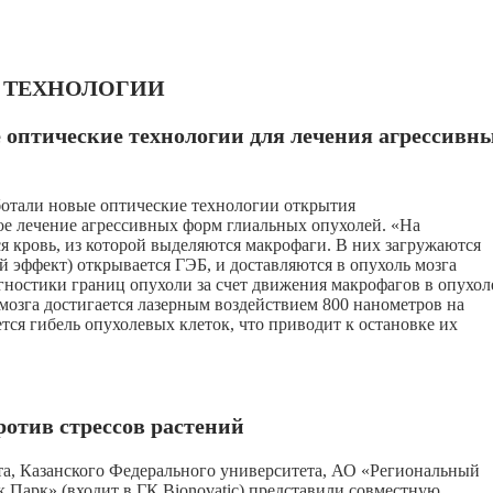
И ТЕХНОЛОГИИ
е оптические технологии для лечения агрессивн
ботали новые оптические технологии открытия
ое лечение агрессивных форм глиальных опухолей. «На
ся кровь, из которой выделяются макрофаги. В них загружаются
 эффект) открывается ГЭБ, и доставляются в опухоль мозга
ностики границ опухоли за счет движения макрофагов в опухо
мозга достигается лазерным воздействием 800 нанометров на
ется гибель опухолевых клеток, что приводит к остановке их
отив стрессов растений
та, Казанского Федерального университета, АО «Региональный
арк» (входит в ГК Bionovatic) представили совместную