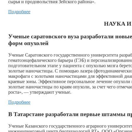
сырья и продовольствия Зейского района».
Подробнее
НАУКА 
Ученые саратовского вуза разработали новы
форм опухолей
Ученые Саратовского государственного университета разра
гематоэнцефалического барьера (ГЭБ) и персонализированн
подготовительном этапе у пациента с опухолью мозга берет
золотые наночастицы. С помощью лазера (фотодинамический
макрофаги с золотыми наночастицами для эффективной диаг
краевые зоны. Эффективное персональное лечение опухоли 
золотые наночастицы по краям опухоли, за счет чего отмеча
роста», — утверждают ученые.
Подробнее
В Татарстане разработали первые штаммы пр
Ученые Казанского государственного аграрного университе
инжиниринговый центр биотехнологий РТ», ООО «Органик П