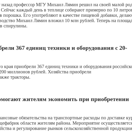
ет назад профессор МГУ Михаил Лямин решил на своей малой ро
 Сейчас каждый день в теплице собирают примерно по 10 литро
в порошка. Его употребляют в качестве пищевой добавки, делаю
зводство Михаил Лямин вложил 10 млн рублей. Теперь на площа
ов спирулины.
брели 367 единиц техники и оборудования с 20-
го края приобрели 367 единиц техники и оборудования российск
 200 миллионов рублей. Хозяйства приобрели
акже тракторы.
помогают жителям экономить при приобретении
нансовые обязательства на транспортные расходы по доставке ку
ицефабрик области жителям района. Мероприятие осуществляется
йства и регулирование рынков сельскохозяйственной продукции