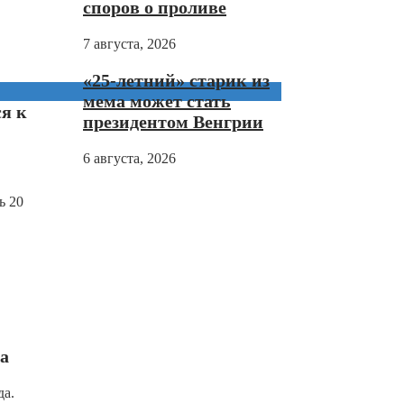
споров о проливе
7 августа, 2026
«25-летний» старик из
мема может стать
я к
президентом Венгрии
6 августа, 2026
ь 20
а
да.