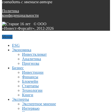
совпадать с мнением автора
Политика
конфиденциальности
© ООО
«Инвест-Форсайт», 2012-
2026
Меню
ESG
Экономика
Инвестклимат
Аналитика
Прогнозы
Бизнес
Инвестиции
Финансы
Блокчейн
Стартапы
Технологии
Книги
Эксперты
Экспертное мнение
Интервью