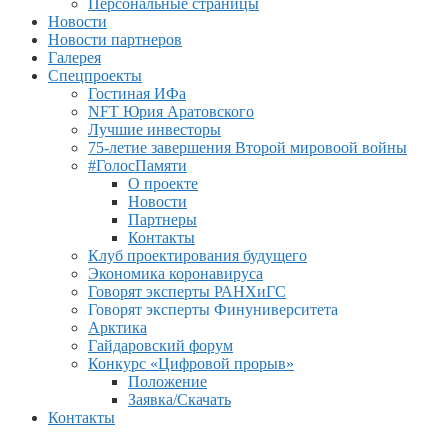
Персональные страницы
Новости
Новости партнеров
Галерея
Спецпроекты
Гостиная ИФа
NFT Юрия Аратовского
Лучшие инвесторы
75-летие завершения Второй мировоой войны
#ГолосПамяти
О проекте
Новости
Партнеры
Контакты
Клуб проектирования будущего
Экономика коронавируса
Говорят эксперты РАНХиГС
Говорят эксперты Финуниверситета
Арктика
Гайдаровский форум
Конкурс «Цифровой прорыв»
Положение
Заявка/Скачать
Контакты