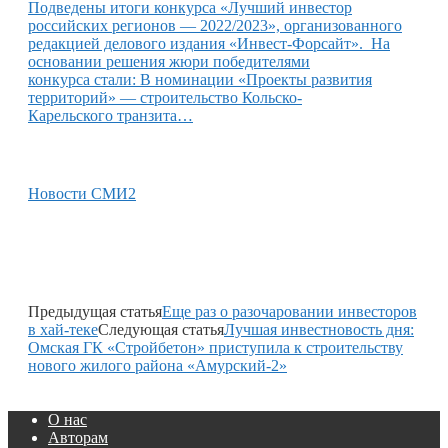
Подведены итоги конкурса «Лучший инвестор
российских регионов — 2022/2023», организованного
редакцией делового издания «Инвест-Форсайт». На
основании решения жюри победителями
конкурса стали: В номинации «Проекты развития
территорий» — строительство Кольско-
Карельского транзита…
Новости СМИ2
Предыдущая статья
Еще раз о разочаровании инвесторов
в хай-теке
Следующая статья
Лучшая инвестновость дня:
Омская ГК «Стройбетон» приступила к строительству
нового жилого района «Амурский-2»
О нас
Авторам