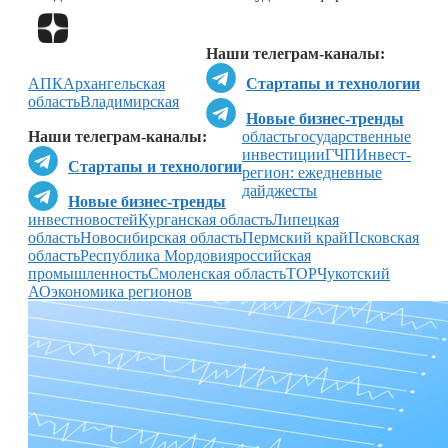
Перейти в
Дзен
Наши телеграм-каналы:
АПК
Архангельская
Стартапы и технологии
область
Владимирская
Новые бизнес-тренды
Наши телеграм-каналы:
область
государственные
инвестиции
ГЧП
Инвест-
Стартапы и технологии
регион: ежедневные
дайджесты
Новые бизнес-тренды
инвестновостей
Курганская область
Липецкая
область
Новосибирская область
Пермский край
Псковская
область
Республика Мордовия
российская
промышленность
Смоленская область
ТОР
Чукотский
АО
экономика регионов