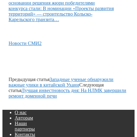
основании решения жюри победителями
конкурса стали: В номинации «Проекты развития
территорий» — строительство Кольско-
Карельского транзита…
Новости СМИ2
Предыдущая статья
Западные ученые обнаружили
важные улики в китайской Ухани
Следующая
статья
Лучшая инвестновость дня: На НЛМК завершили
ремонт доменной печи
О нас
Авторам
Наши
партнеры
Контакты