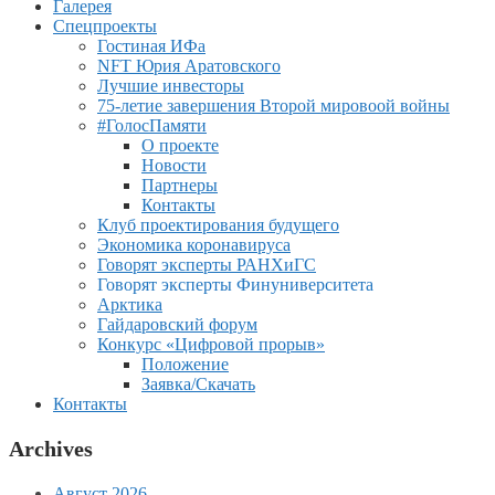
Галерея
Спецпроекты
Гостиная ИФа
NFT Юрия Аратовского
Лучшие инвесторы
75-летие завершения Второй мировоой войны
#ГолосПамяти
О проекте
Новости
Партнеры
Контакты
Клуб проектирования будущего
Экономика коронавируса
Говорят эксперты РАНХиГС
Говорят эксперты Финуниверситета
Арктика
Гайдаровский форум
Конкурс «Цифровой прорыв»
Положение
Заявка/Скачать
Контакты
Archives
Август 2026