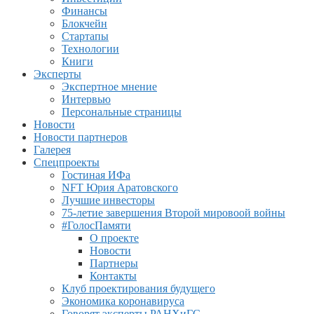
Финансы
Блокчейн
Стартапы
Технологии
Книги
Эксперты
Экспертное мнение
Интервью
Персональные страницы
Новости
Новости партнеров
Галерея
Спецпроекты
Гостиная ИФа
NFT Юрия Аратовского
Лучшие инвесторы
75-летие завершения Второй мировоой войны
#ГолосПамяти
О проекте
Новости
Партнеры
Контакты
Клуб проектирования будущего
Экономика коронавируса
Говорят эксперты РАНХиГС