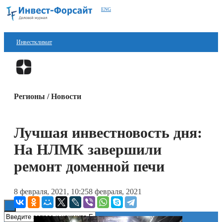
ENG
Инвестклимат
Финансы
Перейти в
Дзен
Инвестиции
Регионы / Новости
Блокчейн
Стартапы
Лучшая инвестновость дня:
Технологии
На НЛМК завершили
ESG
ремонт доменной печи
Книги
8 февраля, 2021, 10:25
8 февраля, 2021