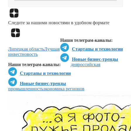
Перейти в
Дзен
Следите за нашими новостями в удобном формате
Перейти в
Дзен
Наши телеграм-каналы:
Липецкая область
Лучшая
Стартапы и технологии
инвестновость
Новые бизнес-тренды
Наши телеграм-каналы:
дня
российская
Стартапы и технологии
Новые бизнес-тренды
промышленность
экономика регионов