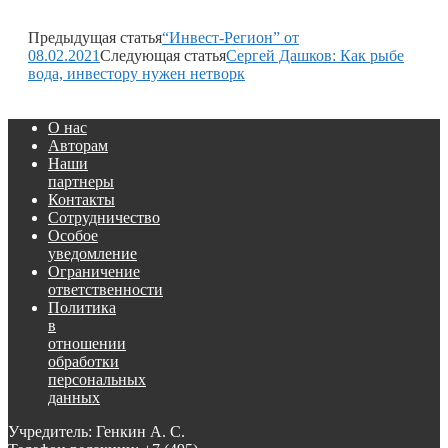
Предыдущая статья
“Инвест-Регион” от
08.02.2021
Следующая статья
Сергей Дашков: Как рыбе
вода, инвестору нужен нетворк
О нас
Авторам
Наши
партнеры
Контакты
Сотрудничество
Особое
уведомление
Ограничение
ответственности
Политика
в
отношении
обработки
персональных
данных
Учредитель: Генкин А. С.