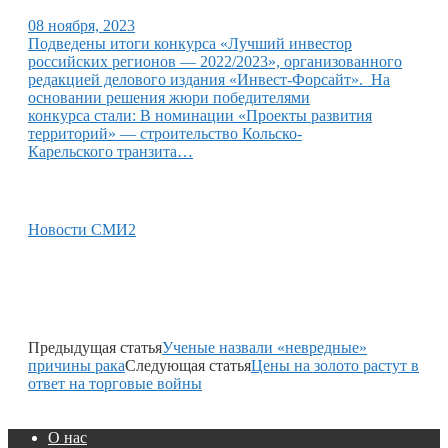
08 ноября, 2023
Подведены итоги конкурса «Лучший инвестор
российских регионов — 2022/2023», организованного
редакцией делового издания «Инвест-Форсайт». На
основании решения жюри победителями
конкурса стали: В номинации «Проекты развития
территорий» — строительство Кольско-
Карельского транзита…
Новости СМИ2
Предыдущая статья
Ученые назвали «невредные»
причины рака
Следующая статья
Цены на золото растут в
ответ на торговые войны
О нас