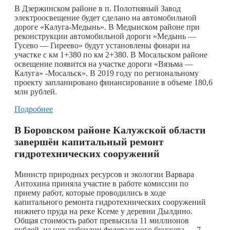
В Дзержинском районе в п. Полотняный Завод
электроосвещение будет сделано на автомобильной
дороге «Калуга-Медынь». В Медынском районе при
реконструкции автомобильной дороги «Медынь —
Гусево — Гиреево» будут установлены фонари на
участке с км 1+380 по км 2+380. В Мосальском районе
освещение появится на участке дороги «Вязьма —
Калуга» -Мосальск». В 2019 году по региональному
проекту запланировано финансирование в объеме 180,6
млн рублей.
Подробнее
В Боровском районе Калужской области
завершён капитальный ремонт
гидротехнических сооружений
Министр природных ресурсов и экологии Варвара
Антохина приняла участие в работе комиссии по
приему работ, которые проводились в ходе
капитального ремонта гидротехнических сооружений
нижнего пруда на реке Ксеме у деревни Дылдино.
Общая стоимость работ превысила 11 миллионов
рублей, из них субсидии федерального бюджета — 7