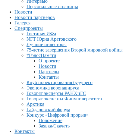
Интервью
Персональные страницы
Новости
Новости партнеров
Галерея
Спецпроекты
Гостиная ИФа
NFT Юрия Аратовского
Лучшие инвесторы
75-летие завершения Второй мировоой войны
#ГолосПамяти
О проекте
Новости
Партнеры
Контакты
Клуб проектирования будущего
Экономика коронавируса
Говорят эксперты РАНХиГС
Говорят эксперты Финуниверситета
Арктика
Гайдаровский форум
Конкурс «Цифровой прорыв»
Положение
Заявка/Скачать
Контакты