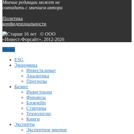
Мнение редакции может не
совпадать с мнением автора
Политика
конфиденциальности
© ООО
«Инвест-Форсайт», 2012-
2026
Меню
ESG
Экономика
Инвестклимат
Аналитика
Прогнозы
Бизнес
Инвестиции
Финансы
Блокчейн
Стартапы
Технологии
Книги
Эксперты
Экспертное мнение