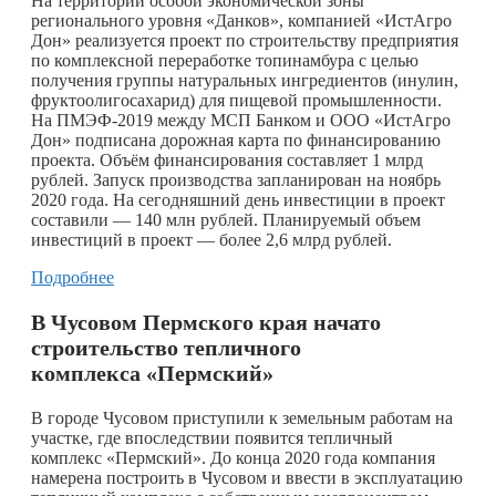
На территории особой экономической зоны
регионального уровня «Данков», компанией «ИстАгро
Дон» реализуется проект по строительству предприятия
по комплексной переработке топинамбура с целью
получения группы натуральных ингредиентов (инулин,
фруктоолигосахарид) для пищевой промышленности.
На ПМЭФ-2019 между МСП Банком и ООО «ИстАгро
Дон» подписана дорожная карта по финансированию
проекта. Объём финансирования составляет 1 млрд
рублей. Запуск производства запланирован на ноябрь
2020 года. На сегодняшний день инвестиции в проект
составили — 140 млн рублей. Планируемый объем
инвестиций в проект — более 2,6 млрд рублей.
Подробнее
В Чусовом Пермского края начато
строительство тепличного
комплекса «Пермский»
В городе Чусовом приступили к земельным работам на
участке, где впоследствии появится тепличный
комплекс «Пермский». До конца 2020 года компания
намерена построить в Чусовом и ввести в эксплуатацию