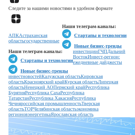
Следите за нашими новостями в удобном формате
Перейти в
Дзен
Наши телеграм-каналы:
АПК
Астраханская
Стартапы и технологии
область
государственные
Новые бизнес-тренды
Наши телеграм-каналы:
инвестиции
ГЧП
Дальний
Восток
Инвест-регион:
Стартапы и технологии
ежедневные дайджесты
Новые бизнес-тренды
инвестновостей
Калужская область
Кировская
область
Красноярский край
Курская область
Липецкая
область
Ненецкий АО
Пермский край
Республика
Бурятия
Республика Саха
Республика
Татарстан
Республика Хакасия
Республика
Чечня
российская промышленность
Тверская
область
ТОР
Челябинская область
экономика
регионов
энергетика
Ярославская область