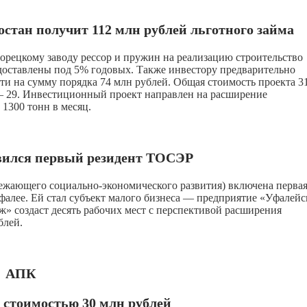
стан получит 112 млн рублей льготного займа
орецкому заводу рессор и пружин на реализацию строительство
едоставлены под 5% годовых. Также инвестору предварительно
и на сумму порядка 74 млн рублей. Общая стоимость проекта 3
— 29. Инвестиционный проект направлен на расширение
1300 тонн в месяц.
вился первый резидент ТОСЭР
ежающего социально-экономического развития) включена перва
фалее. Ей стал субъект малого бизнеса — предприятие «Уфалей
» создаст десять рабочих мест с перспективой расширения
блей.
АПК
 стоимостью 30 млн рублей