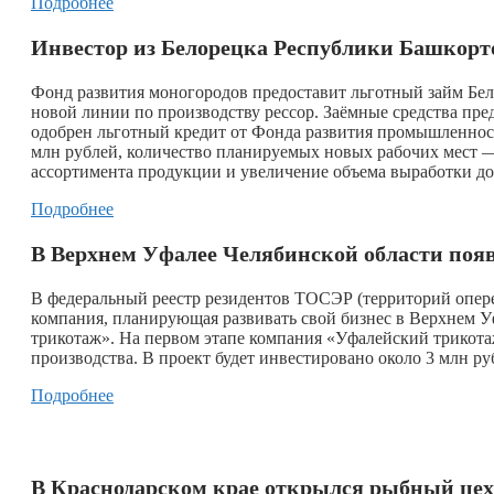
Подробнее
Инвестор из Белорецка Республики Башкорто
Фонд развития моногородов предоставит льготный займ Бел
новой линии по производству рессор. Заёмные средства пр
одобрен льготный кредит от Фонда развития промышленност
млн рублей, количество планируемых новых рабочих мест 
ассортимента продукции и увеличение объема выработки до 
Подробнее
В Верхнем Уфалее Челябинской области поя
В федеральный реестр резидентов ТОСЭР (территорий опер
компания, планирующая развивать свой бизнес в Верхнем У
трикотаж». На первом этапе компания «Уфалейский трикотаж
производства. В проект будет инвестировано около 3 млн ру
Подробнее
В Краснодарском крае открылся рыбный цех