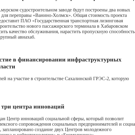
мурском судостроительном заводе будут построены два новых
 для переправы «Ванино-Холмск». Общая стоимость проекта
редоставит ПАО «Государственная транспортная лизинговая
роительство нового пассажирского терминала в Хабаровском
сить качество обслуживания, нарастить пропускную способность
 крупный авиахаб.
астие в финансировании инфраструктурных
ласти
лей на участие в строительстве Сахалинской ГРЭС-2, которую
т три центра инноваций
оздан Центр инноваций социальной сферы, который позволит
лексного сопровождения социальных предпринимателей и соци
, запланировано создание двух Центров молодежного
ионика и нейротехнологии» и «Биомедицина».