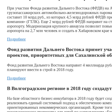
При участии Фонда развития Дальнего Востока (ФРДВ) на А
грузопассажирских автомобильно-железнодорожных парома
составит 10 млрд руб., из которых 4,5 млрд рублей ФРДВ п
компания» (ГТЛК). Еще 2 млрд рублей ФРДВ направит на ст
аэропорту. Модернизация крупного авиаузла позволит повы
аэропорта на 2,7 млн человек и создать в Хабаровском крае
Подробнее
Фонд развития Дальнего Востока примет уч
проектов, приоритетных для Сахалинской об
Фонд развития Дальнего Востока направит 4 миллиарда руб
планируют ввести в строй в 2018 году.
Подробнее
В Волгоградском регионе в 2018 году создаду
На базе областного бизнес-инкубатора в 2018 году будет с
реализовать единый системный подход к обеспечению комп
ориентированных некоммерческих организаций. Кроме того
инновационного творчества для детей по направлениям «Б