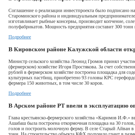
Соглашение о реализации инвестпроекта было подписано 
Староминского района и индивидуальным предпринимател
изготавливает рыбные консервы, производит копчение, сол
полуфабрикатов. Мощность предприятия составит 300 тонн 
Подробнее
В Кировском районе Калужской области отк
Министр сельского хозяйства Леонид Громов принял участи
(фермерском) хозяйстве Игоря Простякова. За счет собствен
рублей в фермерском хозяйстве построена площадка для сод
культурных пастбищ, приобретено 93 головы КРС герефордс
фермера 150 животных, в том числе 30 коров.
Подробнее
В Арском районе РТ ввели в эксплуатацию 
Глава крестьянско-фермерского хозяйства «Каримов И.Ф.» выи
Ашабаш была построена откормочная площадка на 30 голов,
голов и построить молочную ферму. В селе Старый Айван 
тонн. На строительство объекта КФХ получило грант в раз