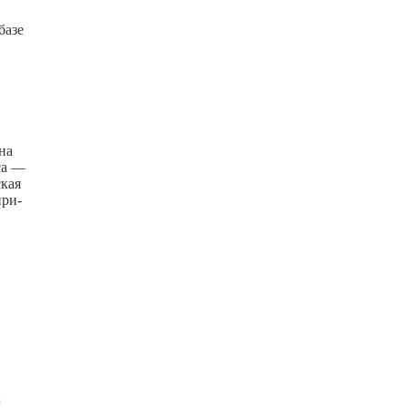
базе
на
са —
ская
ири-
х