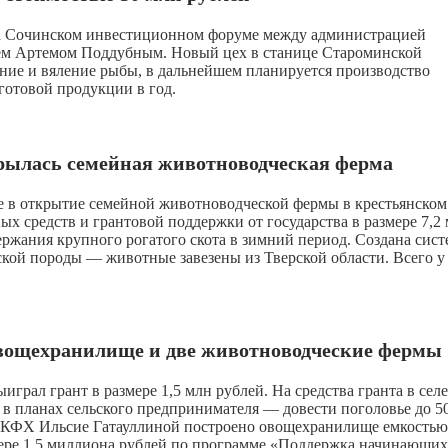
на Сочинском инвестиционном форуме между администрацией
ем Артемом Поддубным. Новый цех в станице Староминской
ение и вяление рыбы, в дальнейшем планируется производство
готовой продукции в год.
рылась семейная животноводческая ферма
е в открытие семейной животноводческой фермы в крестьянском
ных средств и грантовой поддержки от государства в размере 7,2
ержания крупного рогатого скота в зимний период. Создана сист
кой породы — животные завезены из Тверской области. Всего у
овощехранилище и две животноводческие фермы
грал грант в размере 1,5 млн рублей. На средства гранта в селе
 в планах сельского предпринимателя — довести поголовье до 5
в КФХ Ильсие Гатауллиной построено овощехранилище емкостью
мере 1,5 миллиона рублей по программе «Поддержка начинающих