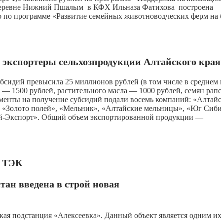
 деревне Нижний Пшалым в КФХ Ильназа Фатихова построена
го по программе «Развитие семейных животноводческих ферм на 
т экспортеры сельхозпродукции Алтайского края
бсидий превысила 25 миллионов рублей (в том числе в среднем 
— 1500 рублей, растительного масла — 1000 рублей, семян рап
ументы на получение субсидий подали восемь компаний: «Алтай
, «Золото полей», «Мельник», «Алтайские мельницы», «Юг Сиб
ай-Экспорт». Общий объем экспортированной продукции —
ТЭК
тан введена в строй новая
ая подстанция «Алексеевка». Данный объект является одним и