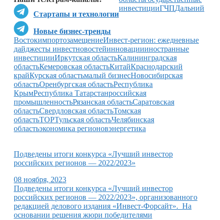
инвестиции
ГЧП
Дальний
Стартапы и технологии
Новые бизнес-тренды
Восток
импортозамещение
Инвест-регион: ежедневные
дайджесты инвестновостей
инновации
иностранные
инвестиции
Иркутская область
Калининградская
область
Кемеровская область
Китай
Краснодарский
край
Курская область
малый бизнес
Новосибирская
область
Оренбургская область
Республика
Крым
Республика Татарстан
российская
промышленность
Рязанская область
Саратовская
область
Свердловская область
Томская
область
ТОР
Тульская область
Челябинская
область
экономика регионов
энергетика
Подведены итоги конкурса «Лучший инвестор
российских регионов — 2022/2023»
08 ноября, 2023
Подведены итоги конкурса «Лучший инвестор
российских регионов — 2022/2023», организованного
редакцией делового издания «Инвест-Форсайт». На
основании решения жюри победителями