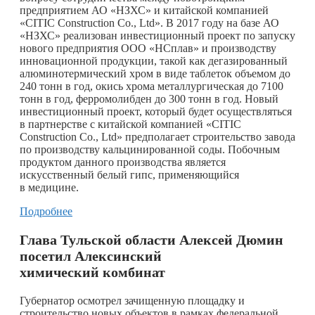
предприятием АО «НЗХС» и китайской компанией
«CITIC Construction Co., Ltd». В 2017 году на базе АО
«НЗХС» реализован инвестиционный проект по запуску
нового предприятия ООО «НСплав» и производству
инновационной продукции, такой как дегазированный
алюминотермический хром в виде таблеток объемом до
240 тонн в год, окись хрома металлургическая до 7100
тонн в год, ферромолибден до 300 тонн в год. Новый
инвестиционный проект, который будет осуществляться
в партнерстве с китайской компанией «CITIC
Construction Co., Ltd» предполагает строительство завода
по производству кальцинированной соды. Побочным
продуктом данного производства является
искусственный белый гипс, применяющийся
в медицине.
Подробнее
Глава Тульской области Алексей Дюмин
посетил Алексинский
химический комбинат
Губернатор осмотрел зачищенную площадку и
строительство новых объектов в рамках федеральной