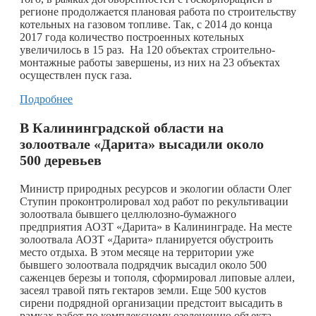
регионе продолжается плановая работа по строительству
котельных на газовом топливе. Так, с 2014 до конца
2017 года количество построенных котельных
увеличилось в 15 раз. На 120 объектах строительно-
монтажные работы завершены, из них на 23 объектах
осуществлен пуск газа.
Подробнее
В Калининградской области на
золоотвале «Дарита» высадили около
500 деревьев
Министр природных ресурсов и экологии области Олег
Ступин проконтролировал ход работ по рекультивации
золоотвала бывшего целлюлозно-бумажного
предприятия АОЗТ «Дарита» в Калининграде. На месте
золоотвала АОЗТ «Дарита» планируется обустроить
место отдыха. В этом месяце на территории уже
бывшего золоотвала подрядчик высадил около 500
саженцев березы и тополя, сформировал липовые аллеи,
засеял травой пять гектаров земли. Еще 500 кустов
сирени подрядной организации предстоит высадить в
рамках работ по комплексному озеленению объекта.