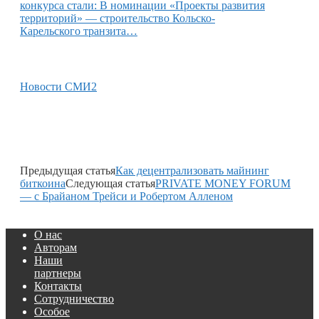
конкурса стали: В номинации «Проекты развития
территорий» — строительство Кольско-
Карельского транзита…
Новости СМИ2
Предыдущая статья
Как децентрализовать майнинг
биткоина
Следующая статья
PRIVATE MONEY FORUM
— с Брайаном Трейси и Робертом Алленом
О нас
Авторам
Наши
партнеры
Контакты
Сотрудничество
Особое