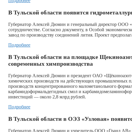
Подробнее
В Тульской области появится гидрометаллур
Губернатор Алексей Дюмин и генеральный директор ООО «
сотрудничестве. Согласно документу, в Особой экономическ
завод по производству соединений лития. Проект предполаг
Подробнее
В Тульской области на площадке Щекиноазо
современных химпроизводства
Губернатор Алексей Дюмин и президент ОАО «Щёкиноазот» 
химических производств на действующих промышленных пло
производств концентрированного малометанольного формали
карбамидоформальдегидных смол и карбамидомеламиноформ
инвестиций — около 2,8 млрд рублей.
Подробнее
В Тульской области в ОЭЗ «Узловая» появит
Губернатор Алексей Дюмин и учредитель ООО «Гранд АВ» 