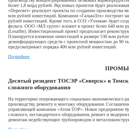
производству концентрированных белковых кормопродуктов
более 1,8 млрд рублей. Ряд новых проектов будет реализов
«Пересвет» реализует проекты по созданию производства м
млн рублей инвестиций. Компания «ГальваТех» построит за
рублей инвестиций. Кроме того, в ОЭЗ «Узловая» будет со
фольги. ООО «МЛ групп» вложит в проект более 640 млн 
(Lesaffre). Инвестиционный проект предполагает реконст
Планируется вложение инвестиций в размере 530 млн рубле
дезинфицирующих средств с проектной мощностью до 90 ты
предусматривает порядка 400 млн рублей инвестиций.
Подробнее
ПРОМЫ
Десятый резидент ТОСЭР «Северск» в Томск
сложного оборудования
На территории опережающего социально-экономического ра
производству, ремонту и монтажу оборудования. Соглашен
управляющей компании «Атом-ТОР». Новое предприятие буд
сложного, нестандартного оборудования, ремонт и модерни
демонтаж недействующих трубопроводов и металлоконструк