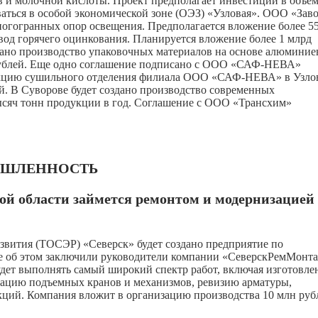
 и молочной кислоты. Проект предполагает инвестиции в объе
ываться в особой экономической зоне (ОЭЗ) «Узловая». ООО «Зав
ногогранных опор освещения. Предполагается вложение более 5
вод горячего оцинкования. Планируется вложение более 1 млрд
здано производство упаковочных материалов на основе алюминие
рублей. Еще одно соглашение подписано с ООО «САФ-НЕВА»
рукцию сушильного отделения филиала ООО «САФ-НЕВА» в Узло
й. В Суворове будет создано производство современных
сяч тонн продукции в год. Соглашение с ООО «Трансхим»
ШЛЕННОСТЬ
ой области займется ремонтом и модернизацией
звития (ТОСЭР) «Северск» будет создано предприятие по
ие об этом заключили руководители компании «СеверскРемМонт
ет выполнять самый широкий спектр работ, включая изготовле
зацию подъемных кранов и механизмов, ревизию арматуры,
ций. Компания вложит в организацию производства 10 млн руб