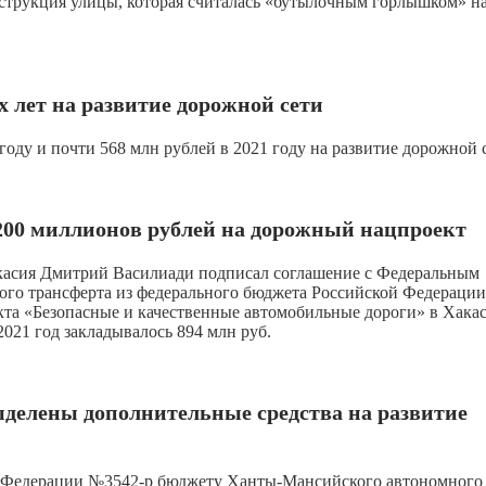
струкция улицы, которая считалась «бутылочным горлышком» н
х лет на развитие дорожной сети
оду и почти 568 млн рублей в 2021 году на развитие дорожной 
 200 миллионов рублей на дорожный нацпроект
касия Дмитрий Василиади подписал соглашение с Федеральным
го трансферта из федерального бюджета Российской Федерации
екта «Безопасные и качественные автомобильные дороги» в Хака
021 год закладывалось 894 млн руб.
делены дополнительные средства на развитие
ой Федерации №3542-р бюджету Ханты-Мансийского автономного