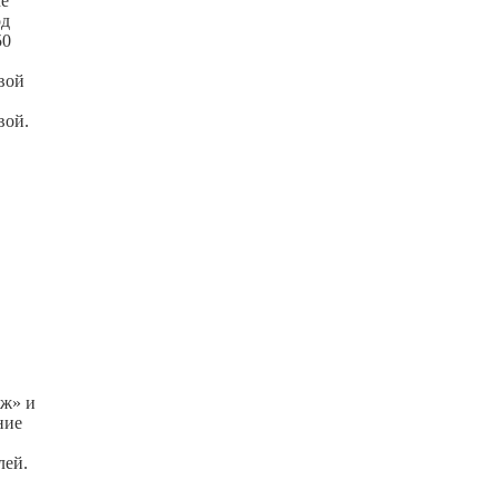
ме
од
50
вой
вой.
аж» и
ние
лей.