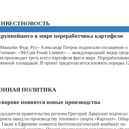
ИНВЕСТНОВОСТЬ
 крупнейшего в мире переработчика картофеля
Маккейн Фудс Рус» Александр Петров подписали соглашение о
«Узловая». «McCain Foods Limited» — международный лидер сред
я производит треть всего картофеля фри в мире. Перерабатыва
твенной площадкой. В проект предполагается вложить порядка 1
ОННАЯ ПОЛИТИКА
уворове появятся новые производства
редседателя правительства региона Григорий Лаврухин подписал 
роить завод по производству этилового спирта «Каргилл». Общ
. Также в Ефремове появится биотехнологический комбинат по