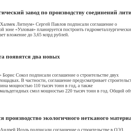
гический завод по производству соединений лит
Халмек Литиум» Сергей Павлов подписали соглашение о
ой зоне «Узловая» планируется построить гидрометаллургическ
ает вложение до 3,65 млрд рублей.
та появятся два новых
Борис Сокол подписали соглашение о строительстве двух
щадках. В частности, соглашение предусматривает строительс
на мощностью 110 тысяч тонн в год, а также
альдегидных смол мощностью 220 тысяч тонн в год. Общий об
ся производство экологичного нетканого матери
Андрей Иоэль подписали соглашение о строительстве в ОЭЗ