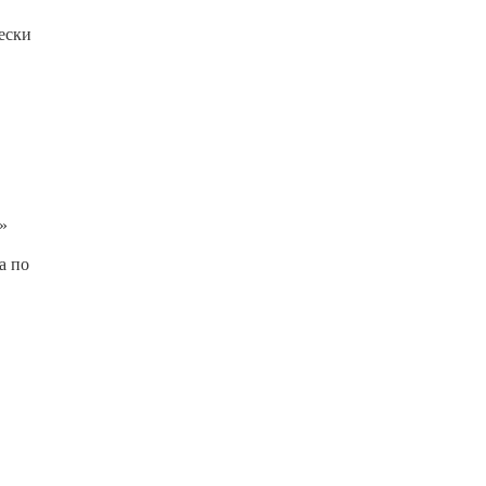
ески
»
а по