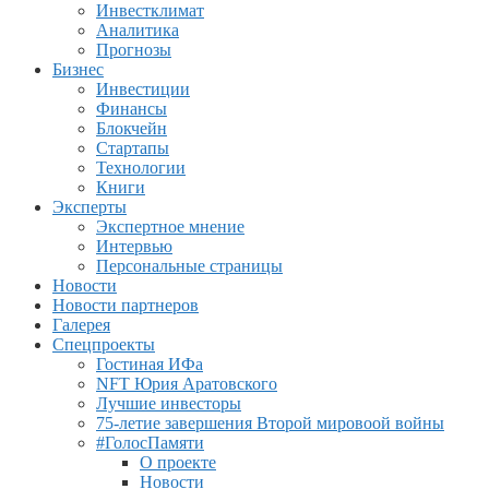
Инвестклимат
Аналитика
Прогнозы
Бизнес
Инвестиции
Финансы
Блокчейн
Стартапы
Технологии
Книги
Эксперты
Экспертное мнение
Интервью
Персональные страницы
Новости
Новости партнеров
Галерея
Спецпроекты
Гостиная ИФа
NFT Юрия Аратовского
Лучшие инвесторы
75-летие завершения Второй мировоой войны
#ГолосПамяти
О проекте
Новости