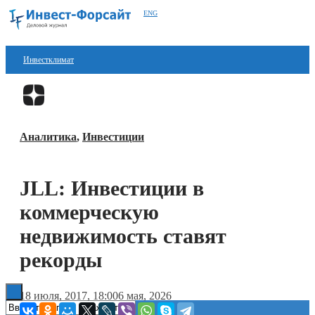
ENG
Инвестклимат
Финансы
Перейти в
Дзен
Инвестиции
Аналитика
,
Инвестиции
Блокчейн
Стартапы
JLL: Инвестиции в
Технологии
коммерческую
ESG
недвижимость ставят
рекорды
Книги
18 июля, 2017, 18:00
6 мая, 2026