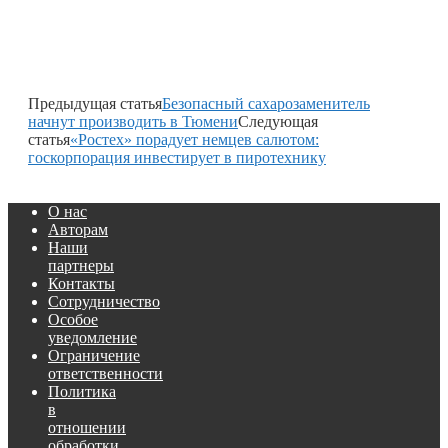
Предыдущая статья
Безопасный сахарозаменитель
начнут производить в Тюмени
Следующая
статья
«Ростех» порадует немцев салютом:
госкорпорация инвестирует в пиротехнику
О нас
Авторам
Наши
партнеры
Контакты
Сотрудничество
Особое
уведомление
Ограничение
ответственности
Политика
в
отношении
обработки