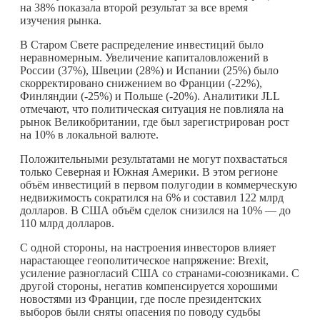
на 38% показала второй результат за все время
изучения рынка.
В Старом Свете распределение инвестиций было
неравномерным. Увеличение капиталовложений в
России (37%), Швеции (28%) и Испании (25%) было
скорректировано снижением во Франции (-22%),
Финляндии (-25%) и Польше (-20%). Аналитики JLL
отмечают, что политическая ситуация не повлияла на
рынок Великобритании, где был зарегистрирован рост
на 10% в локальной валюте.
Положительными результатами не могут похвастаться
только Северная и Южная Америки. В этом регионе
объём инвестиций в первом полугодии в коммерческую
недвижимость сократился на 6% и составил 122 млрд
долларов. В США объём сделок снизился на 10% — до
110 млрд долларов.
С одной стороны, на настроения инвесторов влияет
нарастающее геополитическое напряжение: Brexit,
усиление разногласий США со странами-союзниками. С
другой стороны, негатив компенсируется хорошими
новостями из Франции, где после президентских
выборов были сняты опасения по поводу судьбы