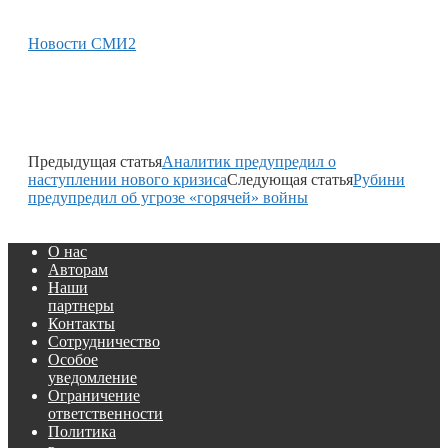
Новости СМИ2
Предыдущая статья
Аналитик предупредил о
наступлении нового кризиса
Следующая статья
Рубини
предупредил об угрозе «горячей» войны
О нас
Авторам
Наши
партнеры
Контакты
Сотрудничество
Особое
уведомление
Ограничение
ответственности
Политика