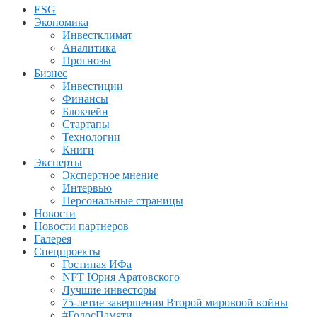
ESG
Экономика
Инвестклимат
Аналитика
Прогнозы
Бизнес
Инвестиции
Финансы
Блокчейн
Стартапы
Технологии
Книги
Эксперты
Экспертное мнение
Интервью
Персональные страницы
Новости
Новости партнеров
Галерея
Спецпроекты
Гостиная ИФа
NFT Юрия Аратовского
Лучшие инвесторы
75-летие завершения Второй мировоой войны
#ГолосПамяти