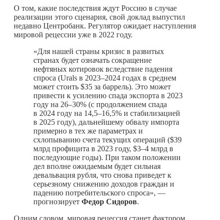
О том, какие последствия ждут Россию в случае
реализации этого сценария, свой доклад выпустил
недавно Центробанк. Регулятор ожидает наступления
мировой рецессии уже в 2022 году.
«Для нашей страны кризис в развитых
странах будет означать сокращение
нефтяных котировок вследствие падения
спроса (Urals в 2023–2024 годах в среднем
может стоить $35 за баррель). Это может
привести к усилению спада экспорта в 2023
году на 26–30% (с продолжением спада
в 2024 году на 14,5–16,5% и стабилизацией
в 2025 году), дальнейшему обвалу импорта
примерно в тех же параметрах и
схлопыванию счета текущих операций ($39
млрд профицита в 2023 году, $3–4 млрд в
последующие годы). При таком положении
дел вполне ожидаемым будет сильная
девальвация рубля, что снова приведет к
серьезному снижению доходов граждан и
падению потребительского спроса», —
прогнозирует
Федор Сидоров
.
Одним словом, мировая рецессия станет фактором