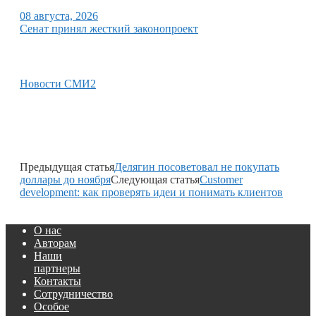
08 августа, 2026
Сенат принял жесткий законопроект
Новости СМИ2
Предыдущая статья
Делягин посоветовал не покупать
доллары до ноября
Следующая статья
Customer
development: как проверять идеи и понимать клиентов
О нас
Авторам
Наши
партнеры
Контакты
Сотрудничество
Особое