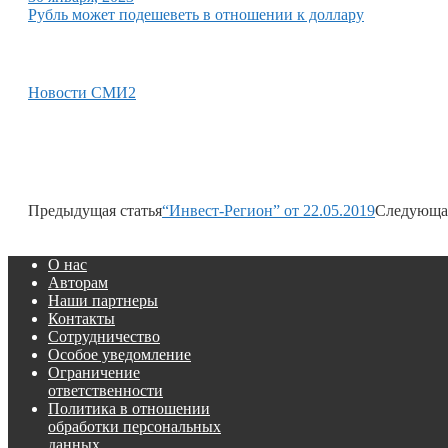
Рубль может подешеветь в отношении к доллару
Новости СМИ2
Предыдущая статья
“Инвест-Регион” от 22.05.2019
Следующая
О нас
Авторам
Наши партнеры
Контакты
Сотрудничество
Особое уведомление
Ограничение
ответственности
Политика в отношении
обработки персональных
данных