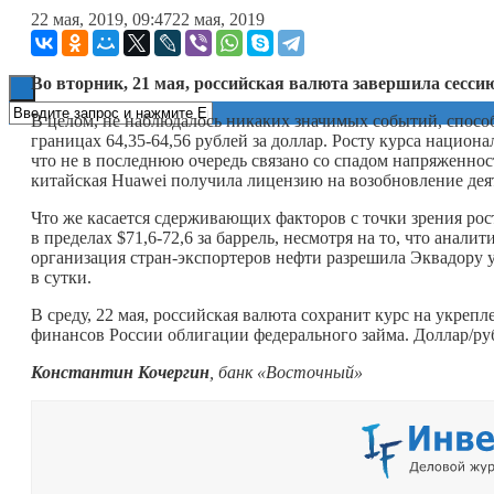
22 мая, 2019, 09:47
22 мая, 2019
Книги
Во вторник, 21 мая, российская валюта завершила сессию
В целом, не наблюдалось никаких значимых событий, способ
границах 64,35-64,56 рублей за доллар. Росту курса нацио
что не в последнюю очередь связано со спадом напряженн
китайская Huawei получила лицензию на возобновление дея
Что же касается сдерживающих факторов с точки зрения рост
в пределах $71,6-72,6 за баррель, несмотря на то, что ана
организация стран-экспортеров нефти разрешила Эквадору 
в сутки.
В среду, 22 мая, российская валюта сохранит курс на укреп
финансов России облигации федерального займа. Доллар/руб
Константин Кочергин
, банк «Восточный»