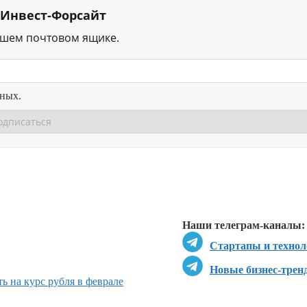
 Инвест-Форсайт
ашем почтовом ящике.
нных.
Перейти в
Перейти в
Д
Наши телеграм-каналы:
Стартапы и технол
Новые бизнес-трен
ь на курс рубля в феврале