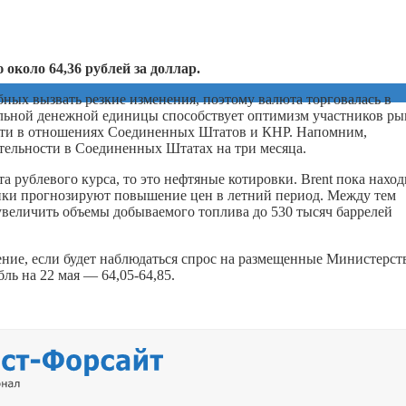
 около 64,36 рублей за доллар.
ных вызвать резкие изменения, поэтому валюта торговалась в
нальной денежной единицы способствует оптимизм участников ры
ости в отношениях Соединенных Штатов и КНР. Напомним,
тельности в Соединенных Штатах на три месяца.
а рублевого курса, то это нефтяные котировки. Brent пока наход
литики прогнозируют повышение цен в летний период. Между тем
увеличить объемы добываемого топлива до 530 тысяч баррелей
ление, если будет наблюдаться спрос на размещенные Министерст
ль на 22 мая — 64,05-64,85.