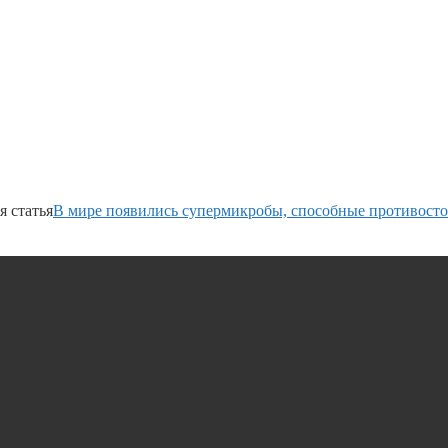
 статья
В мире появились супермикробы, способные противосто