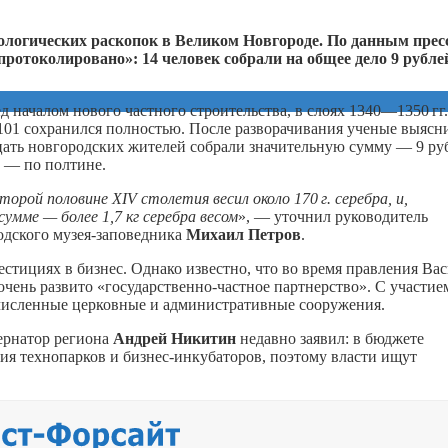
ологических раскопок в Великом Новгороде. По данным прес
протоколировано»: 14 человек собрали на общее дело 9 рублей
д началом нового частного строительства, в слоях 1340—
1350 гг.
1101 сохранился полностью. После разворачивания ученые выясн
дцать новгородских жителей собрали значительную сумму — 9 ру
 — по полтине.
второй половине XIV столетия весил около
170 г.
серебра, и,
умме — более 1,7 кг серебра весом
», — уточнил руководитель
одского музея-заповедника
Михаил Петров
.
естициях в бизнес. Однако известно, что во время правления Ва
очень развито «государственно-частное партнерство». С участие
численные церковные и административные сооружения.
бернатор региона
Андрей Никитин
недавно заявил: в бюджете
ния технопарков и бизнес-инкубаторов, поэтому власти ищут