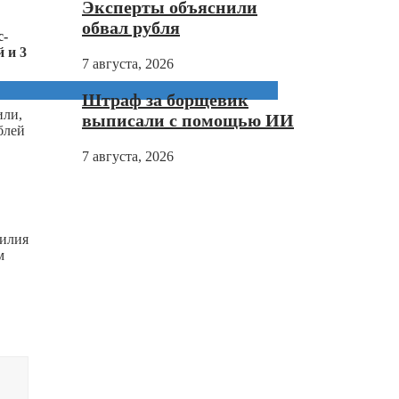
Эксперты объяснили
обвал рубля
с-
 и 3
7 августа, 2026
Штраф за борщевик
или,
выписали с помощью ИИ
блей
7 августа, 2026
силия
м