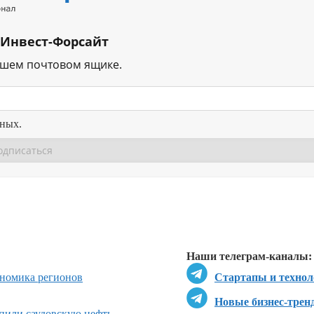
 Инвест-Форсайт
ашем почтовом ящике.
нных.
Перейти в
Перейти в
Д
Наши телеграм-каналы:
ономика регионов
Стартапы и технол
Новые бизнес-трен
пили саудовскую нефть