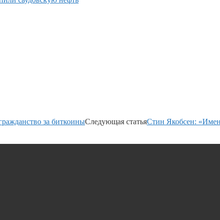
гражданство за биткоины
Следующая статья
Стин Якобсен: «Имен