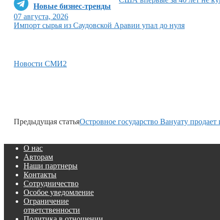
Новые бизнес-тренды
07 августа, 2026
Импорт сырья из Саудовской Аравии упал до нуля
Новости СМИ2
Предыдущая статья
Островное государство Вануату продает 
О нас
Авторам
Наши партнеры
Контакты
Сотрудничество
Особое уведомление
Ограничение
ответственности
Политика в отношении