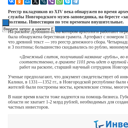
Книги
Реестр вкладчиков из
XIV века обнаружен во время архе
службы Новгородского музея-заповедника, на бересте «за
полтины. Инвестиции по тем временам внушительные.
На раскопе Дубошин-II, на котором археологи работают пере
была обнаружена берестяная грамота. Артефакт с номером 
что древний текст — это реестр денежного сбора. Четырна
и 3 полтины; большинство скидывались по рублю, минимум
«
Денежный слиток, получивший название «рубль», во 
соответственно, в грамоте 1101 речь идет о крупной с
работ на раскопе, старший научный сотрудник Новгор
Ученые предполагают, что документ свидетельствует об инв
Калики, в 1331—1352 гг., в Новгородской республике были 
жителей были построены мосты, кремлевские стены, много
В наше время власти тоже надеются на помощь бизнеса. Гу
области не хватает 1-2 млрд рублей, необходимых для созда
частных инвесторов.