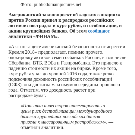
Фото: publicdomainpictures.net
Американский законопроект об «адских санкциях»
против России привел к распродаже российских
активов: пострадал и курс рубля, и гособлигации, и
акции крупнейших банков. Об этом
сообщают
аналитики «ФИНАМ».
«Акт по защите американской безопасности от агрессии
Кремля 2018» предполагает, помимо прочего,
блокировку активов семи госбанков России, в том числе
Сбербанка, ВТБ, ВЭБа и Газпромбанка. Это привело к
падению стоимости их акций на бирже. Кроме того,
курс рубля упал до уровней 2016 года, также резко
подскочила доходность российских гособлигаций
(ОФЗ): она достигла максимумов середины прошлого
года. Отметим, что доходность растет при
распродаже бумаг.
«
Попытка инвесторов интегрировать в
цены риск дестабилизации международного
бизнеса крупнейших российских банков
привела к массированным распродажам
», —
отметили аналитики.