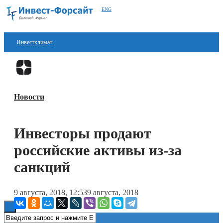
ENG
Инвестклимат
Финансы
Перейти в
Дзен
Инвестиции
Новости
Блокчейн
Стартапы
Инвесторы продают
Технологии
российские активы из-за
ESG
санкций
Книги
9 августа, 2018, 12:53
9 августа, 2018