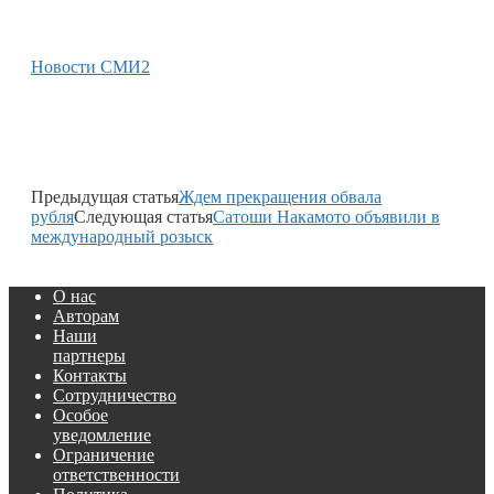
Новости СМИ2
Предыдущая статья
Ждем прекращения обвала
рубля
Следующая статья
Сатоши Накамото объявили в
международный розыск
О нас
Авторам
Наши
партнеры
Контакты
Сотрудничество
Особое
уведомление
Ограничение
ответственности