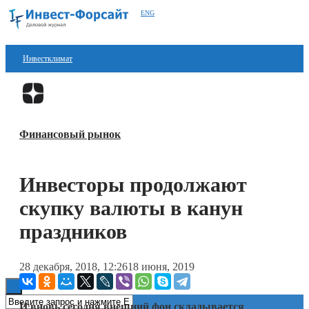
ENG
Инвестклимат
Финансы
Перейти в
Дзен
Инвестиции
Финансовый рынок
Блокчейн
Стартапы
Инвесторы продолжают
Технологии
скупку валюты в канун
ESG
праздников
Книги
28 декабря, 2018, 12:26
18 июня, 2019
И вновь сегодня внешний фон складывается