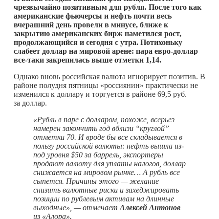
чрезвычайно позитивным для рубля. После того как
американские фьючерсы и нефть почти весь
вчерашний день провели в минусе, ближе к
закрытию американских бирж наметился рост,
продолжающийся и сегодня с утра. Потихоньку
слабеет доллар на мировой арене: пара евро-доллар
все-таки закрепилась выше отметки 1,14.
Однако вновь российская валюта игнорирует позитив. В
районе полудня пятницы «россиянин» практически не
изменился к доллару и торгуется в районе 69,5 руб.
за доллар.
«Рубль в паре с долларом, похоже, всерьез
намерен закончить год вблизи “круглой”
отметки 70. И вроде бы все складывается в
пользу российской валюты: нефть вышла из-
под уровня $50 за баррель, экспортеры
продают валюту для уплаты налогов, доллар
снижается на мировом рынке… А рубль все
сыпется. Причины этого — желание
снизить валютные риски и захеджировать
позиции по рублевым активам на длинные
выходные», — отмечает
Алексей Антонов
из «Алора».