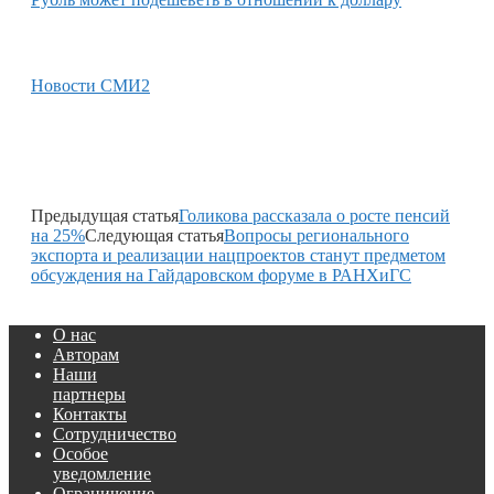
Новости СМИ2
Предыдущая статья
Голикова рассказала о росте пенсий
на 25%
Следующая статья
Вопросы регионального
экспорта и реализации нацпроектов станут предметом
обсуждения на Гайдаровском форуме в РАНХиГС
О нас
Авторам
Наши
партнеры
Контакты
Сотрудничество
Особое
уведомление
Ограничение