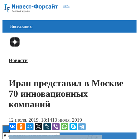
ENG
Инвестклимат
Финансы
Перейти в
Дзен
Инвестиции
Новости
Блокчейн
Стартапы
Иран представил в Москве
Технологии
70 инновационных
ESG
компаний
Книги
12 июля, 2019, 18:14
13 июля, 2019