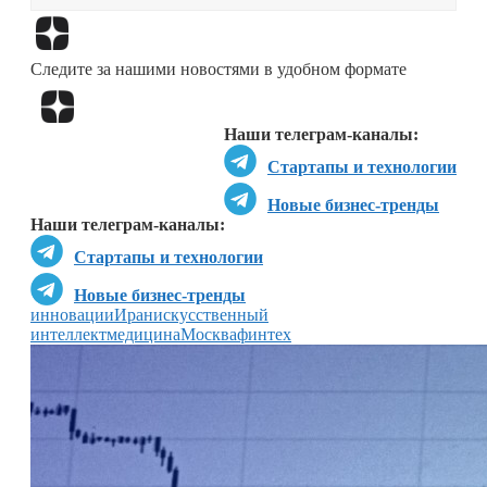
Перейти в
Дзен
Следите за нашими новостями в удобном формате
Перейти в
Дзен
Наши телеграм-каналы:
Стартапы и технологии
Новые бизнес-тренды
Наши телеграм-каналы:
Стартапы и технологии
Новые бизнес-тренды
инновации
Иран
искусственный
интеллект
медицина
Москва
финтех