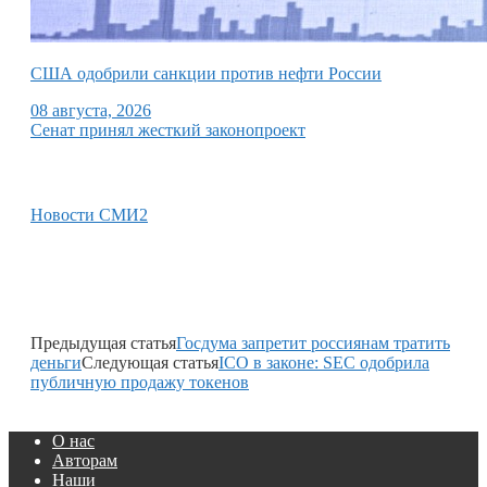
США одобрили санкции против нефти России
08 августа, 2026
Сенат принял жесткий законопроект
Новости СМИ2
Предыдущая статья
Госдума запретит россиянам тратить
деньги
Следующая статья
ICO в законе: SEC одобрила
публичную продажу токенов
О нас
Авторам
Наши