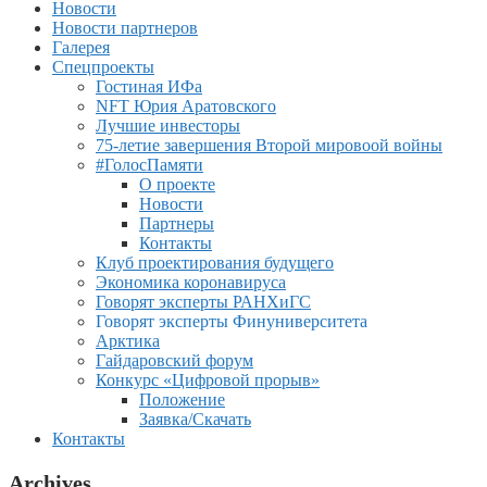
Новости
Новости партнеров
Галерея
Спецпроекты
Гостиная ИФа
NFT Юрия Аратовского
Лучшие инвесторы
75-летие завершения Второй мировоой войны
#ГолосПамяти
О проекте
Новости
Партнеры
Контакты
Клуб проектирования будущего
Экономика коронавируса
Говорят эксперты РАНХиГС
Говорят эксперты Финуниверситета
Арктика
Гайдаровский форум
Конкурс «Цифровой прорыв»
Положение
Заявка/Скачать
Контакты
Archives