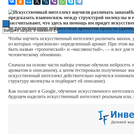
Книги
На
предсказать взаимосвязь между структурой молекулы и е
рассчитывают, что здесь на помощь им придет искусстве
по распознаванию нейросетями ароматов прошли удачно
Чтобы научить искусственный интеллект различать запахи, 
из которых «присвоили» определенный аромат. При этом ма
быть назван «тропический» и «маслянистый», — и все для т
человеческому обонянию.
Сначала на основе части набора ученые обучили нейросеть 
ароматом и описанием), а затем тестировали полученные зна
искусственный интеллект действительно научился понимать,
структуру молекулы и подбирает ей описание).
Как полагают в Google, обучение искусственного интеллек
будущем наделить искусственный интеллект реальным или, 