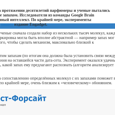
 протяжении десятилетий парфюмеры и ученые пытались
е запахом. Исследователи из команды Google Brain
нный интеллект. По крайней мере, эксперименты
,
пишет
издание Engadget.
ученые сначала создали набор из нескольких тысяч молекул, каж
ркировка могла быть вполне абстрактной — например запах мог
ого, чтобы сделать механизм, максимально близкий к
этим запахам (по итогам она должна была установить связи межд
ния на оставшейся части дата-сета. Эксперимент оказался удачн
 какой запах ему предлагают распознать (алгоритм анализирует
та сопоставлению определённых молекул с их запахами поможет 
по крайней мере, очень близким к «человеческому» обонянием.