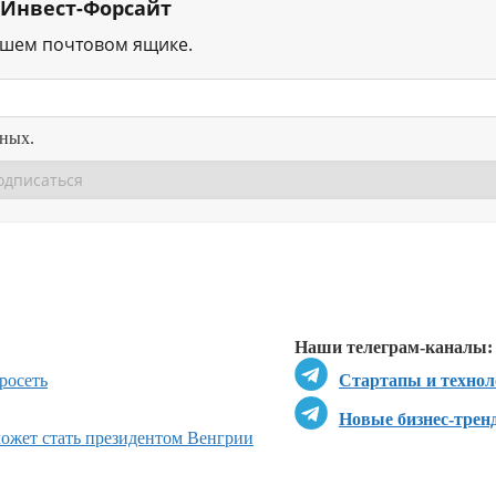
 Инвест-Форсайт
ашем почтовом ящике.
нных.
Перейти в
Перейти в
Д
Наши телеграм-каналы:
росеть
Стартапы и технол
Новые бизнес-трен
может стать президентом Венгрии