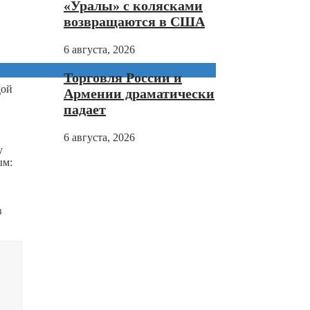
«Уралы» с колясками
возвращаются в США
6 августа, 2026
Торговля России и
дой
Армении драматически
падает
6 августа, 2026
у
ым:
в