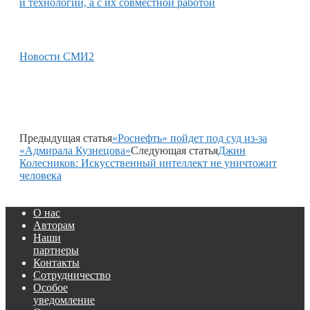
и технологий, а с их совместной работой
Новости СМИ2
Предыдущая статья
«Роснефть» пойдет под суд из-за
«Адмирала Кузнецова»
Следующая статья
Джин
Колесников: Искусственный интеллект не уничтожит
человека
О нас
Авторам
Наши
партнеры
Контакты
Сотрудничество
Особое
уведомление