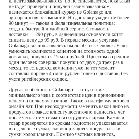
клиента замораживаются, но не списываются, пока заказ
не будет проверен и получен самим заказчиком,
назначается ближайший курьер из Golamago или
аутсорсинговых компаний. На доставку уходит не более
90 минут — такова и была изначальная политика:
создать быстрый и удобный сервис. Стоимость
доставки — 290 руб., в дальнейшем основатели хотят
снизить цену до 99 руб. В первые месяцы услугами
Golamago воспользовались около 50 тыс. человек. Если
умножить количество клиентов на стоимость одной
доставки, получится 15 млн рублей. При этом в среднем
один человек совершал покупки от двух до трех раз в
месяц, то есть доход компании уже на тот момент
составлял порядка 45 млн рублей только с доставок, без
учета ритейлерских скидок.
Другая особенность Golamago — отсутствие
минимального чека и соответствие цен в приложении
ценам на полках магазинов. Также в платформу встроен
онлайн-чат. При необходимости заменить
какой-либо
из
продуктов в заказе клиенту достаточно написать в чат,
после чего с ним свяжется сотрудник фирмы. Каждый
товар проверяется по срокам годности и упаковывается
в отдельные сумки, скоропортящиеся продукты — в
сумки-холодильники. Помимо частных клиентов,