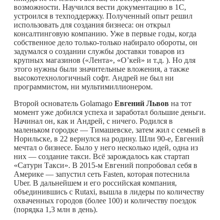
возможности. Научился вести документацию в 1С,
устроился в техподдержку. Полученный опыт решил
использовать для создания бизнеса: он открыл
консалтинговую компанию. Уже в первые годы, когда
собственное дело только-только набирало обороты, он
задумался о создании службы доставки товаров из
крупных магазинов («Лента», «О’кей» и т.д. ). Но для
этого нужны были значительные вложения, а также
высокотехнологичный софт. Андрей не был ни
программистом, ни мультимиллионером.
Второй основатель Golamago
Евгений Львов
на тот
момент уже добился успеха и заработал большие деньги.
Начинал он, как и Андрей, с ничего. Родился в
маленьком городке — Тимашевске, затем жил с семьей в
Норильске, в 22 вернулся на родину. Шли 90-е, Евгений
мечтал о бизнесе. Было у него несколько идей, одна из
них — создание такси. Всё зарождалось как стартап
«Сатурн Такси». В 2015-м Евгений попробовал себя в
Америке — запустил сеть Fasten, которая потеснила
Uber. В дальнейшем и его российская компания,
объединившись с Rutaxi, вышла в лидеры по количеству
охваченных городов (более 100) и количеству поездок
(порядка 1,3 млн в день).