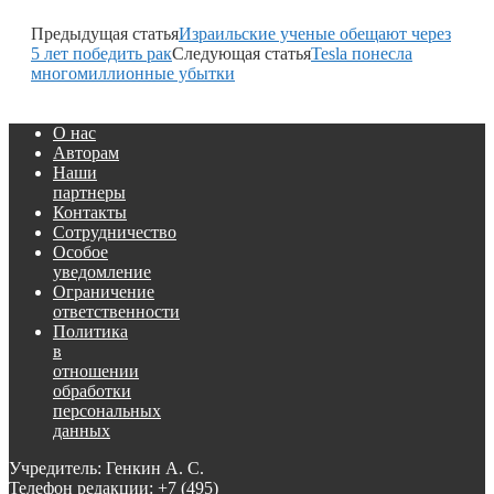
Предыдущая статья
Израильские ученые обещают через
5 лет победить рак
Следующая статья
Tesla понесла
многомиллионные убытки
О нас
Авторам
Наши
партнеры
Контакты
Сотрудничество
Особое
уведомление
Ограничение
ответственности
Политика
в
отношении
обработки
персональных
данных
Учредитель: Генкин А. С.
Телефон редакции:
+7 (495)