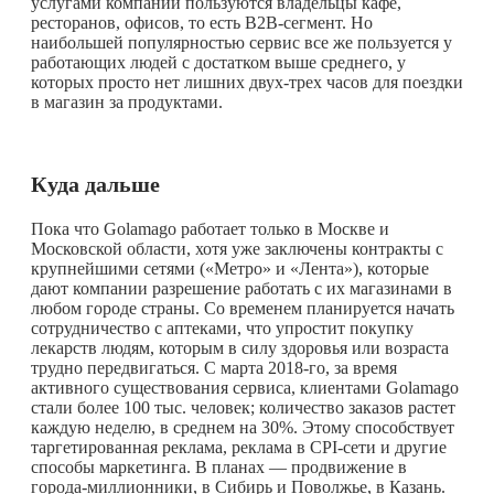
услугами компании пользуются владельцы кафе,
ресторанов, офисов, то есть B2B-сегмент. Но
наибольшей популярностью сервис все же пользуется у
работающих людей с достатком выше среднего, у
которых просто нет лишних двух-трех часов для поездки
в магазин за продуктами.
Куда дальше
Пока что Golamago работает только в Москве и
Московской области, хотя уже заключены контракты с
крупнейшими сетями («Метро» и «Лента»), которые
дают компании разрешение работать с их магазинами в
любом городе страны. Со временем планируется начать
сотрудничество с аптеками, что упростит покупку
лекарств людям, которым в силу здоровья или возраста
трудно передвигаться. С марта 2018-го, за время
активного существования сервиса, клиентами Golamago
стали более 100 тыс. человек; количество заказов растет
каждую неделю, в среднем на 30%. Этому способствует
таргетированная реклама, реклама в CPI-сети и другие
способы маркетинга. В планах — продвижение в
города-миллионники, в Сибирь и Поволжье, в Казань.