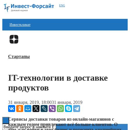
ENG
Инвестклимат
Финансы
Перейти в
Дзен
Инвестиции
Стартапы
Блокчейн
Стартапы
IT-технологии в доставке
Технологии
продуктов
ESG
31 января, 2019, 18:00
31 января, 2019
Книги
Сервисы доставки товаров из онлайн-магазинов с
каждым годом привлекают всё больше клиентов. О
том, как войти в этот бизнес и потеснить крупнейших