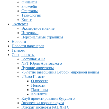
Финансы
Блокчейн
Стартапы
Технологии
Книги
Эксперты
Экспертное мнение
Интервью
Персональные страницы
Новости
Новости партнеров
Галерея
Спецпроекты
Гостиная ИФа
NFT Юрия Аратовского
Лучшие инвесторы
75-летие завершения Второй мировоой войны
#ГолосПамяти
О проекте
Новости
Партнеры
Контакты
Клуб проектирования будущего
Экономика коронавируса
Говорят эксперты РАНХиГС