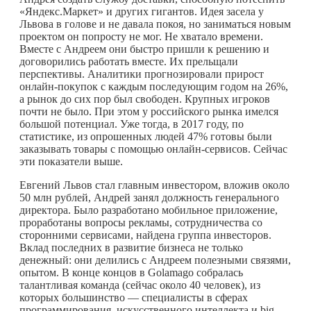
«Яндекс.Маркет» и других гигантов. Идея засела у
Львова в голове и не давала покоя, но заниматься новым
проектом он попросту не мог. Не хватало времени.
Вместе с Андреем они быстро пришли к решению и
договорились работать вместе. Их прельщали
перспективы. Аналитики прогнозировали прирост
онлайн-покупок с каждым последующим годом на 26%,
а рынок до сих пор был свободен. Крупных игроков
почти не было. При этом у российского рынка имелся
большой потенциал. Уже тогда, в 2017 году, по
статистике, из опрошенных людей 47% готовы были
заказывать товары с помощью онлайн-сервисов. Сейчас
эти показатели выше.
Евгений Львов стал главным инвестором, вложив около
50 млн рублей, Андрей занял должность генерального
директора. Было разработано мобильное приложение,
проработаны вопросы рекламы, сотрудничества со
сторонними сервисами, найдена группа инвесторов.
Вклад последних в развитие бизнеса не только
денежный: они делились с Андреем полезными связями,
опытом. В конце концов в Golamago собралась
талантливая команда (сейчас около 40 человек), из
которых большинство — специалисты в сферах
программирования, искусственного интеллекта и big