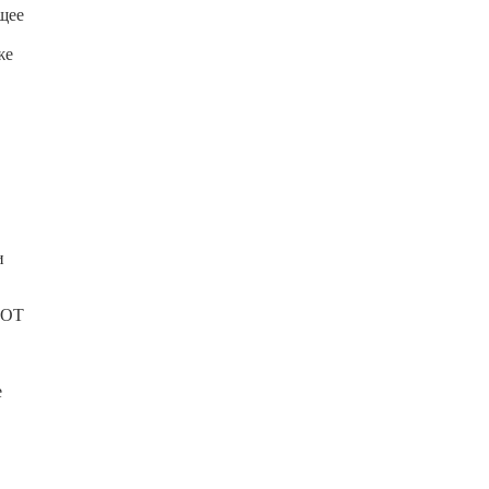
щее
же
и
ФОТ
е