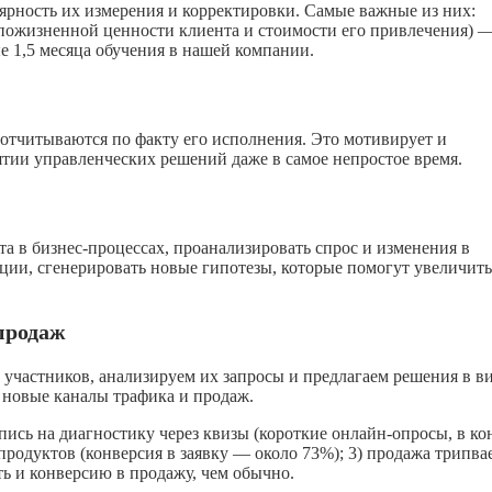
рность их измерения и корректировки. Самые важные из них:
пожизненной ценности клиента и стоимости его привлечения) 
е 1,5 месяца обучения в нашей компании.
 отчитываются по факту его исполнения. Это мотивирует и
тии управленческих решений даже в самое непростое время.
а в бизнес-процессах, проанализировать спрос и изменения в
ции, сгенерировать новые гипотезы, которые помогут увеличить
продаж
участников, анализируем их запросы и предлагаем решения в в
 новые каналы трафика и продаж.
апись на диагностику через квизы (короткие онлайн-опросы, в ко
продуктов (конверсия в заявку — около 73%); 3) продажа трипва
ь и конверсию в продажу, чем обычно.