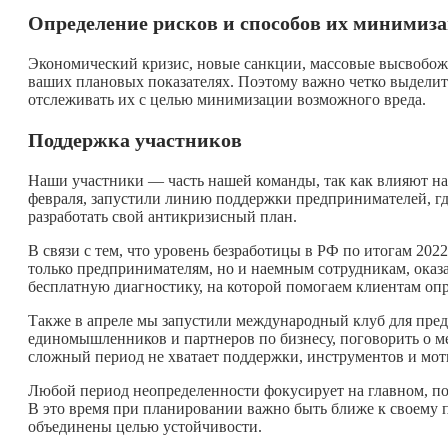
Определение рисков и способов их минимиз
Экономический кризис, новые санкции, массовые высвобож
ваших плановых показателях. Поэтому важно четко выделит
отслеживать их с целью минимизации возможного вреда.
Поддержка участников
Наши участники — часть нашей команды, так как влияют на
февраля, запустили линию поддержки предпринимателей, г
разработать свой антикризисный план.
В связи с тем, что уровень безработицы в РФ по итогам 202
только предпринимателям, но и наемным сотрудникам, ока
бесплатную диагностику, на которой помогаем клиентам оп
Также в апреле мы запустили международный клуб для пре
единомышленников и партнеров по бизнесу, поговорить о ме
сложный период не хватает поддержки, инструментов и мот
Любой период неопределенности фокусирует на главном, по
В это время при планировании важно быть ближе к своему 
объединены целью устойчивости.