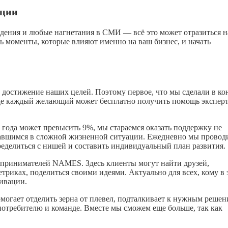
ации
дения и любые нагнетания в СМИ — всё это может отразиться н
ь моменты, которые влияют именно на ваш бизнес, и начать
 достижение наших целей. Поэтому первое, что мы сделали в ко
де каждый желающий может бесплатно получить помощь эксперт
2 года может превысить 9%, мы стараемся оказать поддержку не
завшимся в сложной жизненной ситуации. Ежедневно мы провод
ределиться с нишей и составить индивидуальный план развития.
дпринимателей NAMES. Здесь клиенты могут найти друзей,
триках, поделиться своими идеями. Актуально для всех, кому в 
ивации.
могает отделить зерна от плевел, подталкивает к нужным решен
потребителю и команде. Вместе мы сможем еще больше, так как