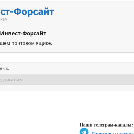
 Инвест-Форсайт
ашем почтовом ящике.
нных.
Перейти в
Перейти в
Д
Наши телеграм-каналы:
Стартапы и технол