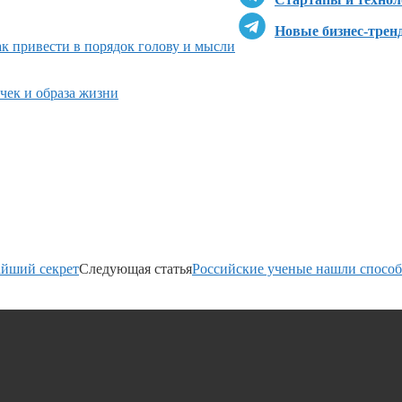
Новые бизнес-трен
ак привести в порядок голову и мысли
чек и образа жизни
айший секрет
Следующая статья
Российские ученые нашли способ