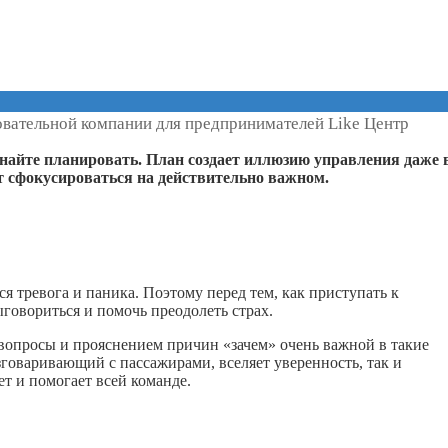
овательной компании для предпринимателей Like Центр
инайте планировать. План создает иллюзию управления даже 
т сфокусироваться на действительно важном.
я тревога и паника. Поэтому перед тем, как приступать к
говориться и помочь преодолеть страх.
опросы и прояснением причин «зачем» очень важной в такие
зговаривающий с пассажирами, вселяет уверенность, так и
т и помогает всей команде.