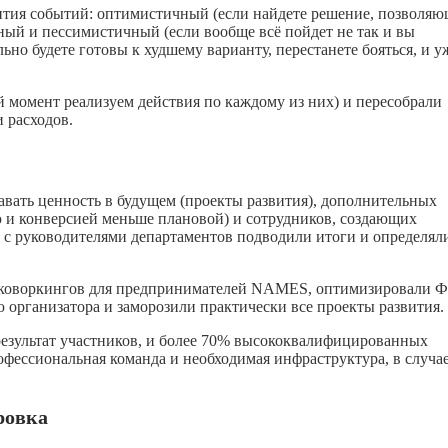
ития событий: оптимистичный (если найдете решение, позволяю
ный и пессимистичный (если вообще всё пойдет не так и вы
ьно будете готовы к худшему варианту, перестанете бояться, и у
й момент реализуем действия по каждому из них) и пересобрали
 расходов.
 давать ценность в будущем (проекты развития), дополнительных
ю и конверсией меньше плановой) и сотрудников, создающих
 с руководителями департаментов подводили итоги и определял
и коворкингов для предпринимателей NAMES, оптимизировали 
 организатора и заморозили практически все проекты развития.
езультат участников, и более 70% высококвалифицированных
офессиональная команда и необходимая инфраструктура, в случа
ровка