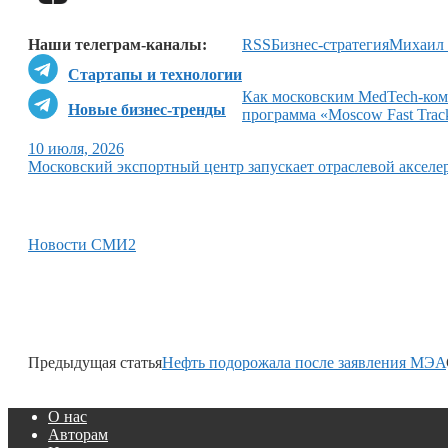
Наши телеграм-каналы:
RSS
Бизнес-стратегия
Михаил
Стартапы и технологии
Как московским MedTech-комп
Новые бизнес-тренды
программа «Moscow Fast Trac
10 июля, 2026
Московский экспортный центр запускает отраслевой акселе
Новости СМИ2
Предыдущая статья
Нефть подорожала после заявления МЭА
О нас
Авторам