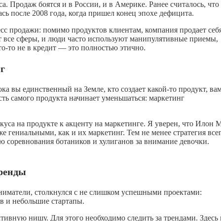
а. Продаж боятся и в России, и в Америке. Ранее считалось, что
сь после 2008 года, когда пришел конец эпохе дефицита.
есс продажи: помимо продуктов клиентам, компания продает себ
 все сферы, и люди часто используют манипулятивные приемы,
то-то
не в кредит — это полностью этично.
г
ка вы единственный на Земле, кто создает
какой-то
продукт, вам
ть самого продукта начинает уменьшаться: маркетинг
куса на продукте к акценту на маркетинге. Я уверен, что Илон 
же гениальными, как и их маркетинг. Тем не менее стратегия все
тью соревнования ботаников и хулиганов за внимание девочки.
тренды
ниматели, столкнулся с не слишком успешными проектами:
ов и небольшие стартапы.
тивную нишу. Для этого необходимо следить за трендами. Здесь