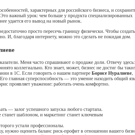
собенностей, характерных для российского бизнеса, и сохранит
и. Это важный урок: чем больше у продукта специализированных
нее удается его вывод на новый рынок.
недостаточно просто пересечь границу физически. Чтобы создать
о. И, благодаря интернету, можно это сделать не покидая дом.
лиеве
азатели. Меня часто спрашивают о продаже доли. Отвечу здесь:
нято коллегиально. Кто знает, может, бизнес не достиг бы таки
нии в 1С. Если говорить о нашем партнере
Борисе Нуралиеве
,
 Его главная суперспособность — это умение находить общий яз
рис проявляет уважение: работать очень комфортно.
ть — залог успешного запуска любого стартапа.
 станет шаблоном, и маркетинг станет ключевым
оторого устали профессионалы.
у, нужно оценить баланс риск-профит в отношении вашего бизн