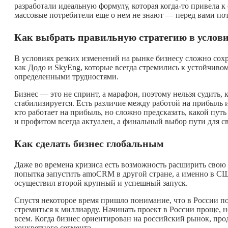
разработали идеальную формулу, которая
когда-то
привела к 
массовые потребители еще о нем не знают — перед вами по
Как выбрать правильную стратегию в услови
В условиях резких изменений на рынке бизнесу сложно сохр
как Додо и SkyEng, которые всегда стремились к устойчиво
определенными трудностями.
Бизнес — это не спринт, а марафон, поэтому нельзя судить, 
стабилизируется. Есть различие между работой на прибыль 
кто работает на прибыль, но сложно предсказать, какой пут
и профитом всегда актуален, а финальный выбор пути для св
Как сделать бизнес глобальным
Даже во времена кризиса есть возможность расширить свою 
попытка запустить amoCRM в другой стране, а именно в СШ
осуществил второй крупный и успешный запуск.
Спустя некоторое время пришло понимание, что в России п
стремиться к миллиарду. Начинать проект в России проще, 
всем. Когда бизнес ориентирован на российский рынок, про
конкретного сегмента.