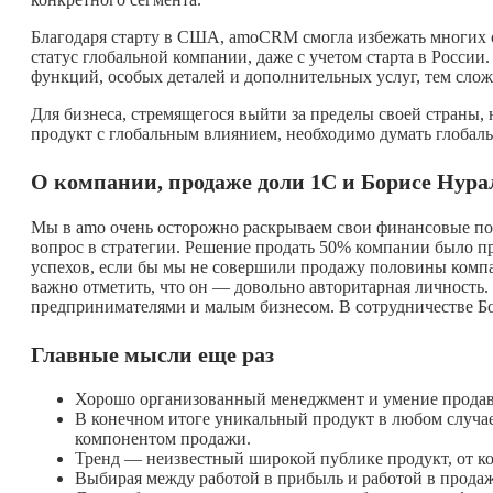
Благодаря старту в США, amoCRM смогла избежать многих о
статус глобальной компании, даже с учетом старта в Росси
функций, особых деталей и дополнительных услуг, тем слож
Для бизнеса, стремящегося выйти за пределы своей страны, 
продукт с глобальным влиянием, необходимо думать глобальн
О компании, продаже доли 1С и Борисе Нура
Мы в amo очень осторожно раскрываем свои финансовые пок
вопрос в стратегии. Решение продать 50% компании было при
успехов, если бы мы не совершили продажу половины компа
важно отметить, что он — довольно авторитарная личность.
предпринимателями и малым бизнесом. В сотрудничестве Бо
Главные мысли еще раз
Хорошо организованный менеджмент и умение продава
В конечном итоге уникальный продукт в любом случае
компонентом продажи.
Тренд — неизвестный широкой публике продукт, от к
Выбирая между работой в прибыль и работой в продаж