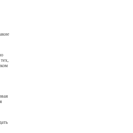
такие
но
тех,
ском
рвая
я
дать