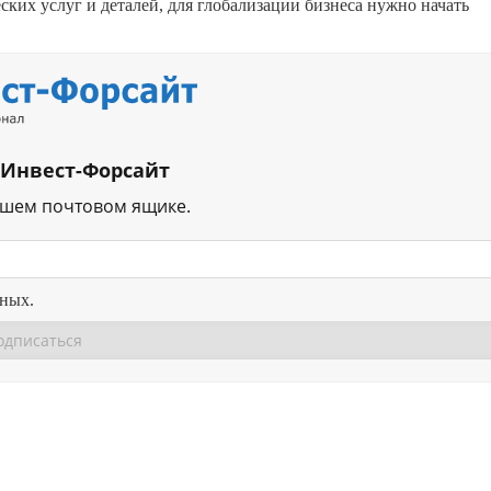
ких услуг и деталей, для глобализации бизнеса нужно начать
 Инвест-Форсайт
ашем почтовом ящике.
нных.
Перейти в
Перейти в
Д