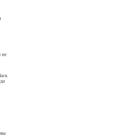
я
 не
Маск
гда
 мы