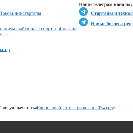
Наши телеграм-каналы:
 Токовинин
стартапы
Стартапы и технол
Новые бизнес-трен
аниям выйти на экспорт за 4 месяца:
k +»
ратор
Следующая статья
Европа выйдет из кризиса в 2024 году