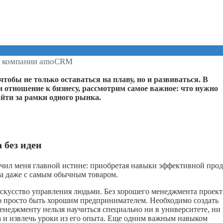
ь компании amoCRM
тобы не только оставаться на плаву, но и развиваться. В
отношение к бизнесу, рассмотрим самое важное: что нужно
йти за рамки одного рынка.
 без идеи
учил меня главной истине: приобретая навыки эффективной про
ха даже с самым обычным товаром.
скусство управления людьми. Без хорошего менеджмента проект
но просто быть хорошим предпринимателем. Необходимо создать
неджменту нельзя научиться специально ни в университете, ни
 и извлечь уроки из его опыта. Еще одним важным навыком