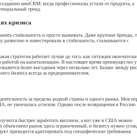
созданию amoCRM: когда профессионалы устали от продукта, а
тенциальный тренд.
ях кризиса
анять стабильность и просто выживать. Даже крупные бренды, 
му развитию и инвестировали в стабильность, сталкиваются с
какая стратегия работает лучше до того, как ситуация окончатель
и работой на капитализацию. В настоящее время преимущество у 
ь окажется более выгодным через несколько лет. Баланс между ри
оего бизнеса всегда за предпринимателем.
деятельность за пределы родной страны и одного рынка. Моя пе
А, не увенчалась успехом. Однако после возвращения в Россию 
олучится быстрее заработать миллион, а вот уже в США можно
но объективно рынок здесь ограниченный, и бизнесу нужно угож
дукт приходится адаптировать под специфические требования