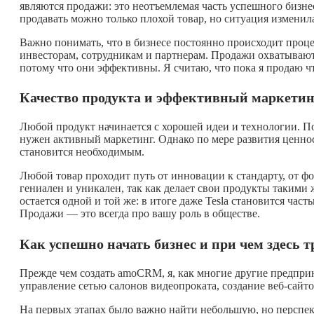
являются продажи: это неотъемлемая часть успешного бизнес
продавать можно только плохой товар, но ситуация изменила
Важно понимать, что в бизнесе постоянно происходит проц
инвесторам, сотрудникам и партнерам. Продажи охватывают
потому что они эффективны. Я считаю, что пока я продаю
ч
Качество продукта и эффективный маркетин
Любой продукт начинается с хорошей идеи и технологии. По
нужен активный маркетинг. Однако по мере развития ценнос
становится необходимым.
Любой товар проходит путь от инновации к стандарту, от фо
гениален и уникален, так как делает свои продукты такими 
остается одной и той же: в итоге даже Tesla становится час
Продажи — это всегда про вашу роль в обществе.
Как успешно начать бизнес и при чем здесь 
Прежде чем создать amoCRM, я, как многие другие предпри
управление сетью салонов видеопроката, создание веб-сайт
На первых этапах было важно найти небольшую, но перспек