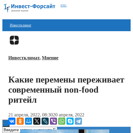
ENG
Инвестклимат
Финансы
Перейти в
Дзен
Инвестиции
Инвестклимат
,
Мнение
Блокчейн
Стартапы
Какие перемены переживает
Технологии
современный non-food
ESG
ритейл
Книги
21 апреля, 2022, 08:30
20 апреля, 2022