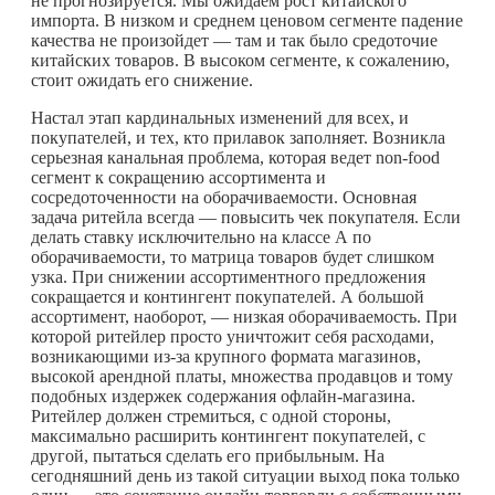
не прогнозируется. Мы ожидаем рост китайского
импорта. В низком и среднем ценовом сегменте падение
качества не произойдет — там и так было средоточие
китайских товаров. В высоком сегменте, к сожалению,
стоит ожидать его снижение.
Настал этап кардинальных изменений для всех, и
покупателей, и тех, кто прилавок заполняет. Возникла
серьезная канальная проблема, которая ведет non-food
сегмент к сокращению ассортимента и
сосредоточенности на оборачиваемости. Основная
задача ритейла всегда — повысить чек покупателя. Если
делать ставку исключительно на классе А по
оборачиваемости, то матрица товаров будет слишком
узка. При снижении ассортиментного предложения
сокращается и контингент покупателей. А большой
ассортимент, наоборот, — низкая оборачиваемость. При
которой ритейлер просто уничтожит себя расходами,
возникающими из-за крупного формата магазинов,
высокой арендной платы, множества продавцов и тому
подобных издержек содержания офлайн-магазина.
Ритейлер должен стремиться, с одной стороны,
максимально расширить контингент покупателей, с
другой, пытаться сделать его прибыльным. На
сегодняшний день из такой ситуации выход пока только