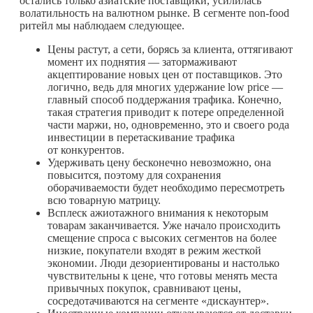
остались только азиатские поставщики, усилилась
волатильность на валютном рынке. В сегменте non-food
ритейл мы наблюдаем следующее.
Цены растут, а сети, борясь за клиента, оттягивают
момент их поднятия — затормаживают
акцептирование новых цен от поставщиков. Это
логично, ведь для многих удержание low price —
главный способ поддержания трафика. Конечно,
такая стратегия приводит к потере определенной
части маржи, но, одновременно, это и своего рода
инвестиции в перетаскивание трафика
от конкурентов.
Удерживать цену бесконечно невозможно, она
повысится, поэтому для сохранения
оборачиваемости будет необходимо пересмотреть
всю товарную матрицу.
Всплеск ажиотажного внимания к некоторым
товарам заканчивается. Уже начало происходить
смещение спроса с высоких сегментов на более
низкие, покупатели входят в режим жесткой
экономии. Люди дезориентированы и настолько
чувствительны к цене, что готовы менять места
привычных покупок, сравнивают цены,
сосредотачиваются на сегменте «дискаунтер».