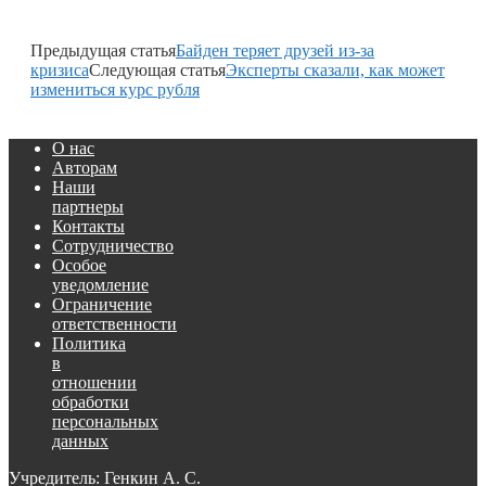
Предыдущая статья
Байден теряет друзей из-за
кризиса
Следующая статья
Эксперты сказали, как может
измениться курс рубля
О нас
Авторам
Наши
партнеры
Контакты
Сотрудничество
Особое
уведомление
Ограничение
ответственности
Политика
в
отношении
обработки
персональных
данных
Учредитель: Генкин А. С.