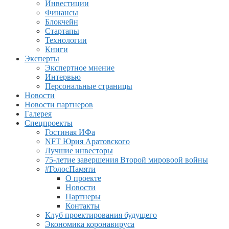
Инвестиции
Финансы
Блокчейн
Стартапы
Технологии
Книги
Эксперты
Экспертное мнение
Интервью
Персональные страницы
Новости
Новости партнеров
Галерея
Спецпроекты
Гостиная ИФа
NFT Юрия Аратовского
Лучшие инвесторы
75-летие завершения Второй мировоой войны
#ГолосПамяти
О проекте
Новости
Партнеры
Контакты
Клуб проектирования будущего
Экономика коронавируса