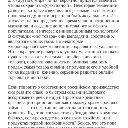
для «другого мира», и их, вероятно, придется заменить,
чтобы сохранять эффективность. Некоторые тенденции
развития, которые озвучивались разными экспертами в
прошлом году, почти перестали быть актуальными. Из
дискурса на неопределенное время ушли и реконцепция
магазинов, и создание дополнительного комфорта
покупателям, и интерес к инновационным технологиям.
В ситуации «нет товара» они выглядят и, собственно,
являются излишеством. Но некоторые
«коронакризисные» тенденции сохраняют актуальность.
Это сокращение размеров крупных магазинов (площади
нужны только для максимально оборачиваемых
товаров), ориентированность на омниканальность
продаж (заказ товара онлайн и получение его в удобной
точке выдачи) и, конечно, серьезное развитие онлайн-
торговли и доставки.
Если говорить о собственном российском производстве:
оно развито слабо, о быстром создании широкого
ассортимента речи не идет. При этом кредитные
организации приостанавливают выдачу краткосрочных
займов — это негативно влияет на интенсивность
развития. Будет ли государство субсидировать кредиты
бизнесу, если речь идет не о сельском хозяйстве или
продуктах первой необходимости? Боюсь, что это пока