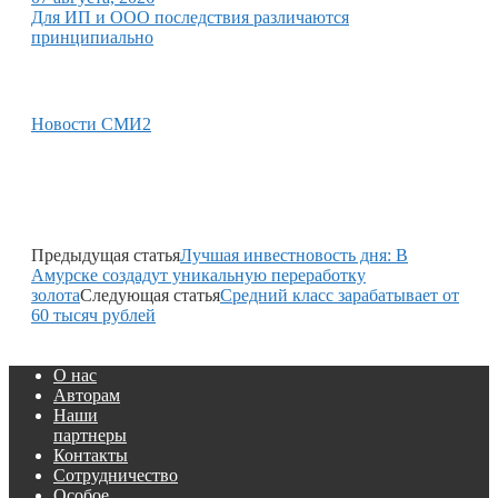
Для ИП и ООО последствия различаются
принципиально
Новости СМИ2
Предыдущая статья
Лучшая инвестновость дня: В
Амурске создадут уникальную переработку
золота
Следующая статья
Средний класс зарабатывает от
60 тысяч рублей
О нас
Авторам
Наши
партнеры
Контакты
Сотрудничество
Особое