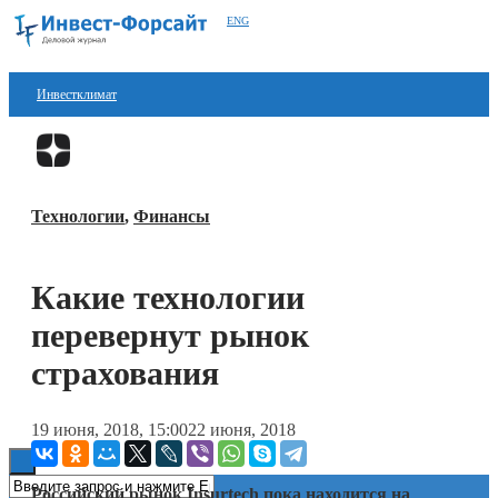
ENG
Инвестклимат
Финансы
Перейти в
Дзен
Инвестиции
Технологии
,
Финансы
Блокчейн
Стартапы
Какие технологии
Технологии
перевернут рынок
ESG
страхования
Книги
19 июня, 2018, 15:00
22 июня, 2018
Российский рынок Insurtech пока находится на