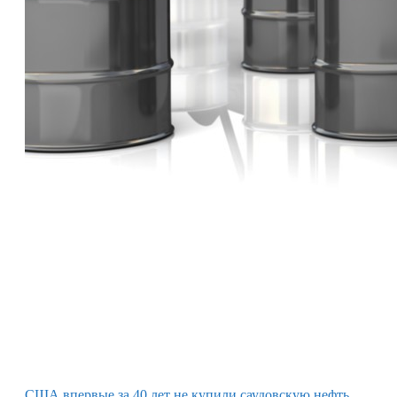
США впервые за 40 лет не купили саудовскую нефть