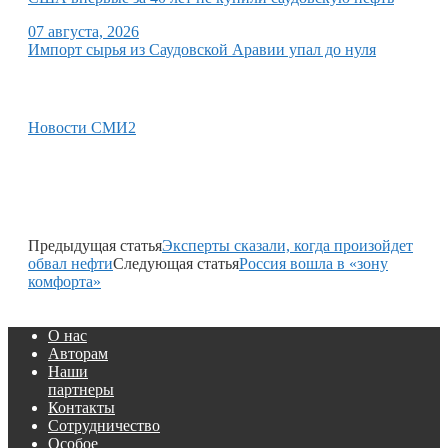
07 августа, 2026
Импорт сырья из Саудовской Аравии упал до нуля
Новости СМИ2
Предыдущая статья
Эксперты сказали, когда произойдет
обвал нефти
Следующая статья
Россия вошла в «зону
комфорта»
О нас
Авторам
Наши
партнеры
Контакты
Сотрудничество
Особое