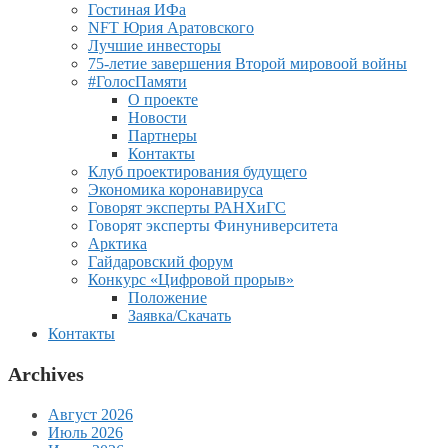
Гостиная ИФа
NFT Юрия Аратовского
Лучшие инвесторы
75-летие завершения Второй мировоой войны
#ГолосПамяти
О проекте
Новости
Партнеры
Контакты
Клуб проектирования будущего
Экономика коронавируса
Говорят эксперты РАНХиГС
Говорят эксперты Финуниверситета
Арктика
Гайдаровский форум
Конкурс «Цифровой прорыв»
Положение
Заявка/Скачать
Контакты
Archives
Август 2026
Июль 2026