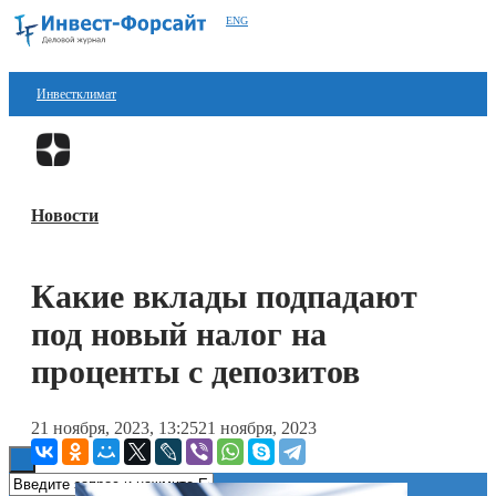
ENG
Инвестклимат
Финансы
Перейти в
Дзен
Инвестиции
Новости
Блокчейн
Стартапы
Какие вклады подпадают
Технологии
под новый налог на
ESG
проценты с депозитов
Книги
21 ноября, 2023, 13:25
21 ноября, 2023