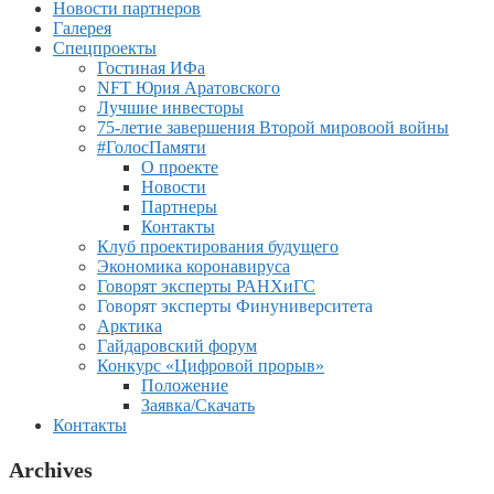
Новости партнеров
Галерея
Спецпроекты
Гостиная ИФа
NFT Юрия Аратовского
Лучшие инвесторы
75-летие завершения Второй мировоой войны
#ГолосПамяти
О проекте
Новости
Партнеры
Контакты
Клуб проектирования будущего
Экономика коронавируса
Говорят эксперты РАНХиГС
Говорят эксперты Финуниверситета
Арктика
Гайдаровский форум
Конкурс «Цифровой прорыв»
Положение
Заявка/Скачать
Контакты
Archives