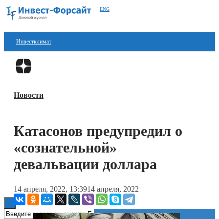
ENG
Инвестклимат
Финансы
Перейти в
Дзен
Инвестиции
Новости
Блокчейн
Стартапы
Катасонов предупредил о
Технологии
«сознательной»
ESG
девальвации доллара
Книги
14 апреля, 2022, 13:39
14 апреля, 2022