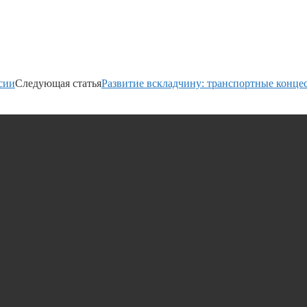
сии
Следующая статья
Развитие вскладчину: транспортные конце