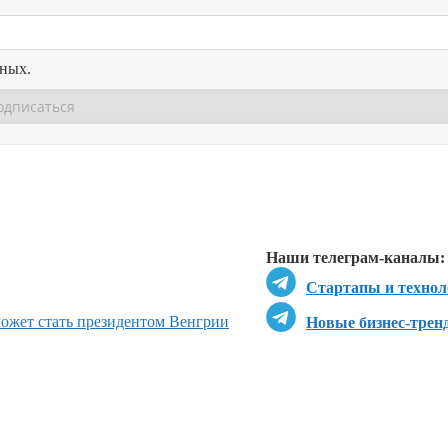
нных.
Перейти в
Перейти в
Д
Наши телеграм-каналы:
Стартапы и технол
может стать президентом Венгрии
Новые бизнес-трен