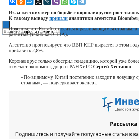
Книги
Из-за жестких мер по борьбе с коронавирусом рост эконо
К такому выводу
пришли
аналитики агентства Bloomber
Поясним, что Китай относится к развивающимся странам, в
развитых (таких как США).
Агентство прогнозирует, что ВВП КНР вырастет в этом год
прибавить 2,8%.
Коронавирус только обострил тенденцию, которой уже более 1
отмечает экономист, доцент РАНХиГС
Сергей Хестанов
.
«По-видимому, Китай постепенно заходит в ловушку с
странам», — подчеркивает эксперт.
Рассылка
Подпишитесь и получайте популярные статьи в в