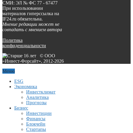
СМИ: ЭЛ № ФС 77 - 67477
При использовании
материалов гиперссылка на
IF24.ru обязательна.
Мнение редакции может не
совпадать с мнением автора
Политика
конфиденциальности
© ООО
«Инвест-Форсайт», 2012-
2026
Меню
ESG
Экономика
Инвестклимат
Аналитика
Прогнозы
Бизнес
Инвестиции
Финансы
Блокчейн
Стартапы