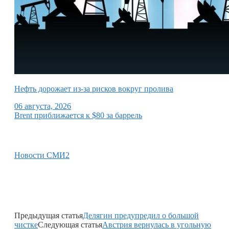
Нефть дорожает из-за рисков вокруг пролива
06 августа, 2026
Brent приближается к $80 за баррель
Новости СМИ2
Предыдущая статья
Делягин предупредил о большой
чистке
Следующая статья
Австрия вернулась в угольную