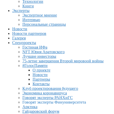
Технологии
Книги
Эксперты
Экспертное мнение
Интервью
Персональные страницы
Новости
Новости партнеров
Галерея
Спецпроекты
Гостиная ИФа
NFT Юрия Аратовского
Лучшие инвесторы
75-летие завершения Второй мировоой войны
#ГолосПамяти
О проекте
Новости
Партнеры
Контакты
Клуб проектирования будущего
Экономика коронавируса
Говорят эксперты РАНХиГС
Говорят эксперты Финуниверситета
Арктика
Гайдаровский форум