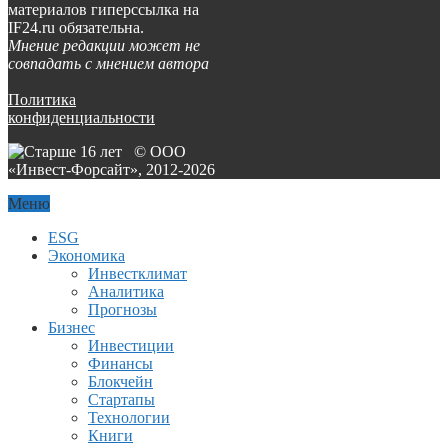
материалов гиперссылка на
IF24.ru обязательна.
Мнение редакции может не
совпадать с мнением автора
Политика
конфиденциальности
© ООО
«Инвест-Форсайт», 2012-
2026
Меню
ESG
Экономика
Инвестклимат
Аналитика
Прогнозы
Бизнес
Инвестиции
Финансы
Блокчейн
Стартапы
Технологии
Книги