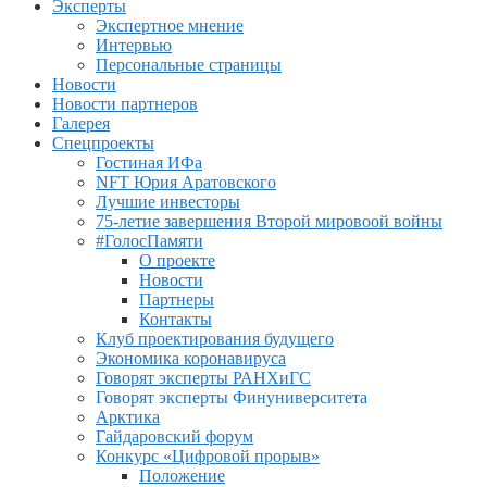
Эксперты
Экспертное мнение
Интервью
Персональные страницы
Новости
Новости партнеров
Галерея
Спецпроекты
Гостиная ИФа
NFT Юрия Аратовского
Лучшие инвесторы
75-летие завершения Второй мировоой войны
#ГолосПамяти
О проекте
Новости
Партнеры
Контакты
Клуб проектирования будущего
Экономика коронавируса
Говорят эксперты РАНХиГС
Говорят эксперты Финуниверситета
Арктика
Гайдаровский форум
Конкурс «Цифровой прорыв»
Положение