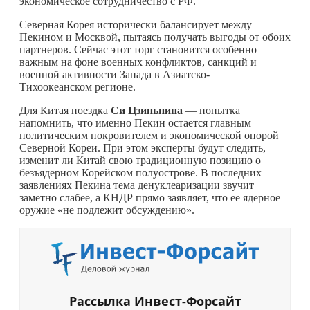
экономическое сотрудничество с РФ.
Северная Корея исторически балансирует между
Пекином и Москвой, пытаясь получать выгоды от обоих
партнеров. Сейчас этот торг становится особенно
важным на фоне военных конфликтов, санкций и
военной активности Запада в Азиатско-
Тихоокеанском регионе.
Для Китая поездка
Си Цзиньпина
— попытка
напомнить, что именно Пекин остается главным
политическим покровителем и экономической опорой
Северной Кореи. При этом эксперты будут следить,
изменит ли Китай свою традиционную позицию о
безъядерном Корейском полуострове. В последних
заявлениях Пекина тема денуклеаризации звучит
заметно слабее, а КНДР прямо заявляет, что ее ядерное
оружие «не подлежит обсуждению».
Рассылка Инвест-Форсайт