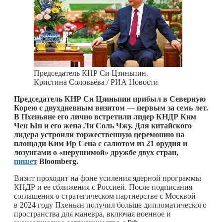
Председатель КНР Си Цзиньпин.
Кристина Соловьёва / РИА Новости
Председатель КНР Си Цзиньпин прибыл в Северную
Корею с двухдневным визитом — первым за семь лет.
В Пхеньяне его лично встретили лидер КНДР Ким
Чен Ын и его жена Ли Соль Чжу. Для китайского
лидера устроили торжественную церемонию на
площади Ким Ир Сена с салютом из 21 орудия и
лозунгами о «нерушимой» дружбе двух стран,
пишет
Bloomberg.
Визит проходит на фоне усиления ядерной программы
КНДР и ее сближения с Россией. После подписания
соглашения о стратегическом партнерстве с Москвой
в 2024 году Пхеньян получил больше дипломатического
пространства для маневра, включая военное и