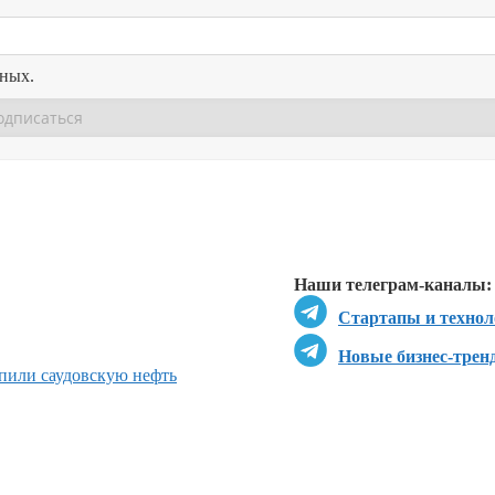
нных.
Перейти в
Перейти в
Д
Наши телеграм-каналы:
Стартапы и технол
Новые бизнес-трен
пили саудовскую нефть