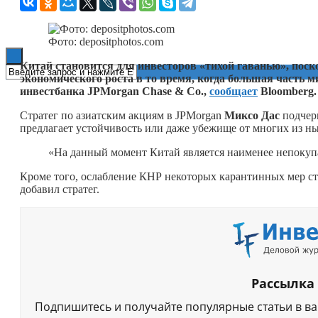
Книги
Фото: depositphotos.com
Китай становится для инвесторов «тихой гаванью», поск
экономического роста в то время, когда большая часть 
инвестбанка JPMorgan Chase & Co.,
сообщает
Bloomberg
Cтратег по азиатским акциям в JPMorgan
Миксо Дас
подчерк
предлагает устойчивость или даже убежище от многих из н
«На данный момент Китай является наименее непокуп
Кроме того, ослабление КНР некоторых карантинных мер с
добавил стратег.
Рассылка
Подпишитесь и получайте популярные статьи в в