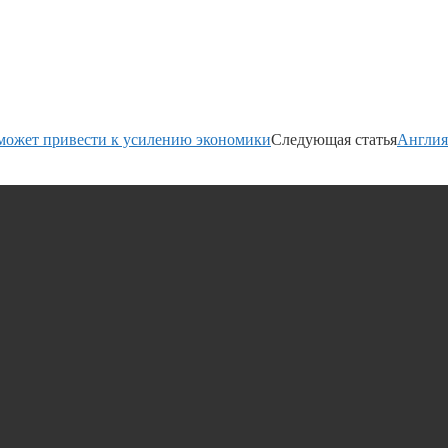
я может привести к усилению экономики
Следующая статья
Англия