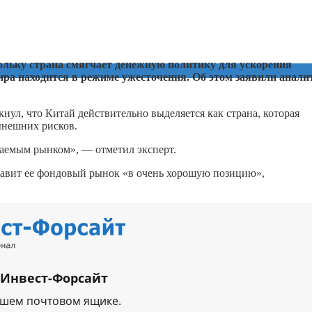
ольку страна смягчает денежную политику для ускорения
мира находится в режиме ужесточения. Об этом заявили анали
.
нул, что Китай действительно выделяется как страна, которая
ынешних рисков.
аемым рынком», — отметил эксперт.
тавит ее фондовый рынок «в очень хорошую позицию»,
 Инвест-Форсайт
ашем почтовом ящике.