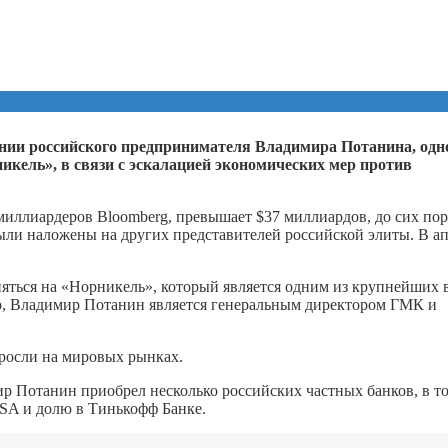
нии российского предпринимателя Владимира Потанина, одн
кель», в связи с эскалацией экономических мер против
 миллиардеров Bloomberg, превышает $37 миллиардов, до сих пор
ыли наложены на других представителей российской элиты. В а
няться на «Норникель», который является одним из крупнейших 
но, Владимир Потанин является генеральным директором ГМК и
росли на мировых рынках.
ир Потанин приобрел несколько российских частных банков, в т
 SA и долю в Тинькофф Банке.