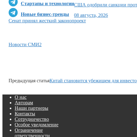
Стартапы и технологии
США одобрили санкции прот
Новые бизнес-тренды
08 августа, 2026
Сенат принял жесткий законопроект
Новости СМИ2
Предыдущая статья
Китай становится убежищем для инвесто
О нас
Авторам
Наши партнеры
Контакты
Сотрудничество
Особое уведомление
Ограничение
ответственности