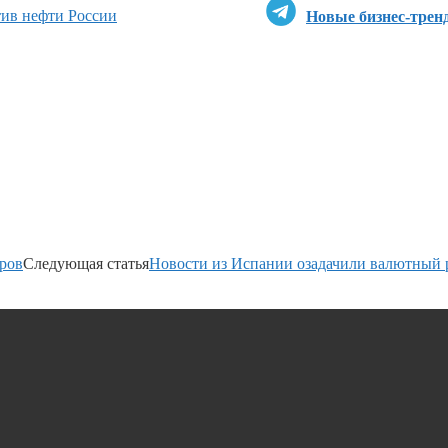
ив нефти России
Новые бизнес-трен
ров
Следующая статья
Новости из Испании озадачили валютный