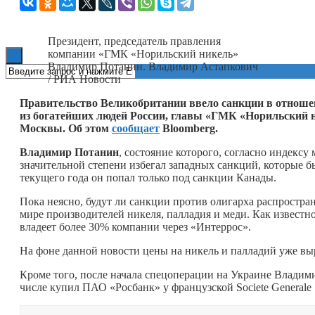
Книги
Президент, председатель правления
компании «ГМК «Норильский никель»
Владимир Потанин. Владимир Астапкович
/ РИА Новости
Правительство Великобритании ввело санкции в отноше
из богатейших людей России, главы «ГМК «Норильский ни
Москвы. Об этом
сообщает
Bloomberg.
Владимир Потанин
, состояние которого, согласно индексу
значительной степени избегал западных санкций, которые б
текущего года он попал только под санкции Канады.
Пока неясно, будут ли санкции против олигарха распростра
мире производителей никеля, палладия и меди. Как извест
владеет более 30% компании через «Интеррос».
На фоне данной новости цены на никель и палладий уже вы
Кроме того, после начала спецоперации на Украине Владим
числе купил ПАО «Росбанк» у французской Societe Generale