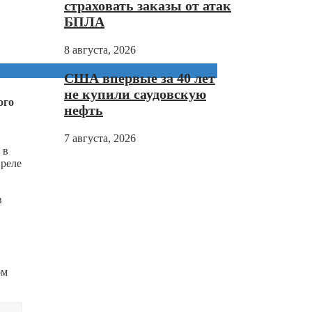
страховать заказы от атак
БПЛА
8 августа, 2026
США впервые за 40 лет
не купили саудовскую
ого
нефть
7 августа, 2026
 в
преле
в
ом