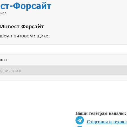
 Инвест-Форсайт
ашем почтовом ящике.
нных.
Перейти в
Перейти в
Д
Наши телеграм-каналы:
Стартапы и технол