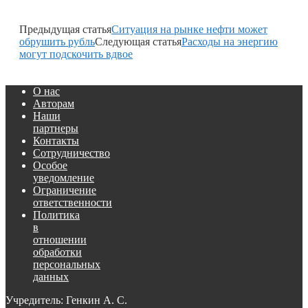
Предыдущая статья
Ситуация на рынке нефти может
обрушить рубль
Следующая статья
Расходы на энергию
могут подскочить вдвое
О нас
Авторам
Наши
партнеры
Контакты
Сотрудничество
Особое
уведомление
Ограничение
ответственности
Политика
в
отношении
обработки
персональных
данных
Учредитель: Генкин А. С.