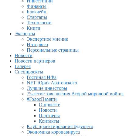
Инвестиции
Финансы
Блокчейн
Стартапы
Технологии
Книги
Эксперты
Экспертное мнение
Интервью
Персональные страницы
Новости
Новости партнеров
Галерея
Спецпроекты
Гостиная ИФа
NFT Юрия Аратовского
Лучшие инвесторы
75-летие завершения Второй мировоой войны
#ГолосПамяти
О проекте
Новости
Партнеры
Контакты
Клуб проектирования будущего
Экономика коронавируса