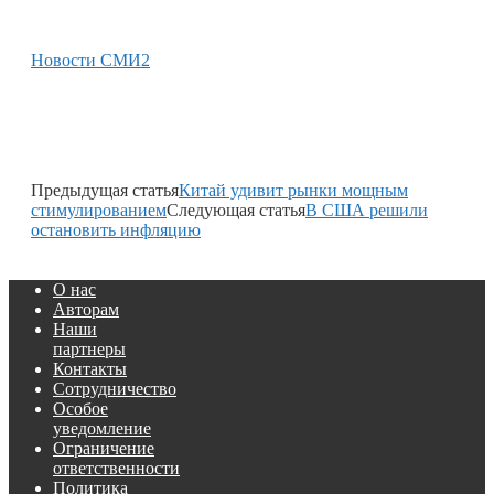
Новости СМИ2
Предыдущая статья
Китай удивит рынки мощным
стимулированием
Следующая статья
В США решили
остановить инфляцию
О нас
Авторам
Наши
партнеры
Контакты
Сотрудничество
Особое
уведомление
Ограничение
ответственности
Политика