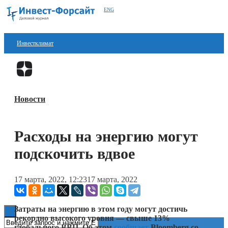
ENG
Инвестклимат
Финансы
Перейти в
Дзен
Инвестиции
Новости
Блокчейн
Стартапы
Расходы на энергию могут
Технологии
подскочить вдвое
ESG
17 марта, 2022, 12:23
17 марта, 2022
Книги
Затраты на энергию в этом году могут достичь
рекордно высокого уровня — свыше 13%
глобального ВВП. Об этом
сообщает
Bloomberg со