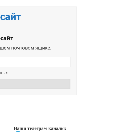
рсайт
ашем почтовом ящике.
нных.
Перейти в
Дзен
Перейти в
Дзен
Наши телеграм-каналы: