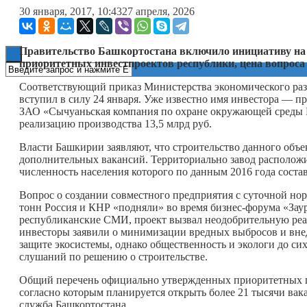
30 января, 2017, 10:43
27 апреля, 2026
Книги
Правительство Башкортостана включило инициативу на 
приоритетных инвестпроектов республики, цена вопроса 
Соответствующий приказ Министерства экономического раз
вступил в силу 24 января. Уже известно имя инвестора — п
ЗАО «Сычуаньская компания по охране окружающей среды 
реализацию производства 13,5 млрд руб.
Власти Башкирии заявляют, что строительство данного объек
дополнительных вакансий. Территориально завод расположи
численность населения которого по данным 2016 года состав
Вопрос о создании совместного предприятия с суточной нор
тонн Россия и КНР «подняли» во время бизнес-форума «Зау
республиканские СМИ, проект вызвал неодобрительную реа
инвесторы заявили о минимизации вредных выбросов и вн
защите экосистемы, однако общественность и экологи до си
слушаний по решению о строительстве.
Общий перечень официально утвержденных приоритетных пр
согласно которым планируется открыть более 21 тысячи вак
служба Башкортостана.