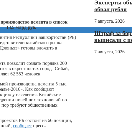
Эксперты об
обвал рубля
7 августа, 2026
производство цемента в список
— 13,5 млрд руб.
Штраф за бо
вития Республики Башкортостан (РБ)
выписали с 
редставители китайского рынка
Цзюньхэ» готовы вложить в
7 августа, 2026
та позволит создать порядка 200
тся в окрестностях города Сибай,
ляет 62 553 человек.
мой производства цемента 5 тыс.
ралье-2016». Как сообщают
кцию у населения. Китайские
едрении новейших технологий по
х пор требуют общественных
оектов РБ состоит из 66 позиций,
ансий,
сообщает
пресс-