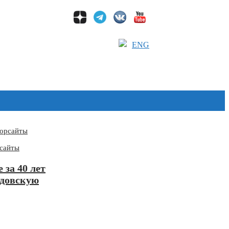
ENG
сайты
за 40 лет
удовскую