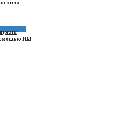
ъяснили
рщевик
помощью ИИ