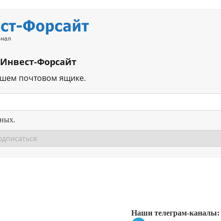
 Инвест-Форсайт
ашем почтовом ящике.
нных.
Перейти в
Перейти в
Д
Наши телеграм-каналы: