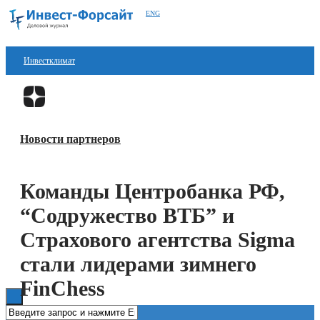
ENG
Инвестклимат
Финансы
Перейти в
Дзен
Инвестиции
Новости партнеров
Блокчейн
Стартапы
Команды Центробанка РФ,
Технологии
“Содружество ВТБ” и
ESG
Страхового агентства Sigma
стали лидерами зимнего
Книги
FinChess