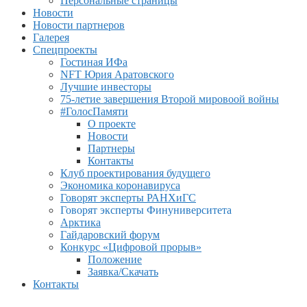
Персональные страницы
Новости
Новости партнеров
Галерея
Спецпроекты
Гостиная ИФа
NFT Юрия Аратовского
Лучшие инвесторы
75-летие завершения Второй мировоой войны
#ГолосПамяти
О проекте
Новости
Партнеры
Контакты
Клуб проектирования будущего
Экономика коронавируса
Говорят эксперты РАНХиГС
Говорят эксперты Финуниверситета
Арктика
Гайдаровский форум
Конкурс «Цифровой прорыв»
Положение
Заявка/Скачать
Контакты