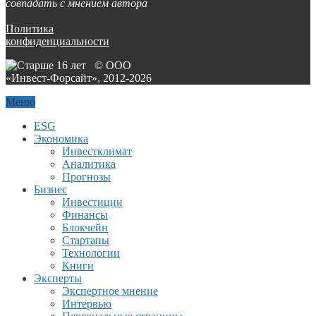
совпадать с мнением автора
Политика
конфиденциальности
© ООО
«Инвест-Форсайт», 2012-
2026
Меню
ESG
Экономика
Инвестклимат
Аналитика
Прогнозы
Бизнес
Инвестиции
Финансы
Блокчейн
Стартапы
Технологии
Книги
Эксперты
Экспертное мнение
Интервью