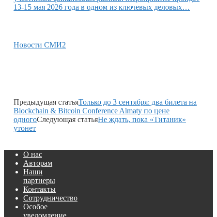
13-15 мая 2026 года в одном из ключевых деловых…
Новости СМИ2
Предыдущая статья
Только до 3 сентября: два билета на
Blockchain & Bitcoin Conference Almaty по цене
одного
Следующая статья
Не ждать, пока «Титаник»
утонет
О нас
Авторам
Наши
партнеры
Контакты
Сотрудничество
Особое
уведомление