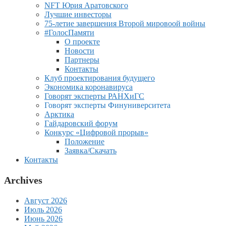
NFT Юрия Аратовского
Лучшие инвесторы
75-летие завершения Второй мировоой войны
#ГолосПамяти
О проекте
Новости
Партнеры
Контакты
Клуб проектирования будущего
Экономика коронавируса
Говорят эксперты РАНХиГС
Говорят эксперты Финуниверситета
Арктика
Гайдаровский форум
Конкурс «Цифровой прорыв»
Положение
Заявка/Скачать
Контакты
Archives
Август 2026
Июль 2026
Июнь 2026