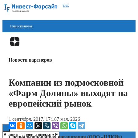
ENG
Инвестклимат
Финансы
Перейти в
Дзен
Инвестиции
Новости партнеров
Блокчейн
Стартапы
Компании из подмосковной
Технологии
«Фарм Долины» выходят на
ESG
европейский рынок
Книги
1 сентября, 2017, 17:18
7 мая, 2026
Специализированная организация (ООО «ЦДКИ»)