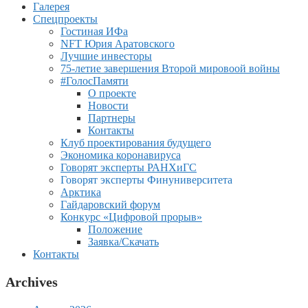
Галерея
Спецпроекты
Гостиная ИФа
NFT Юрия Аратовского
Лучшие инвесторы
75-летие завершения Второй мировоой войны
#ГолосПамяти
О проекте
Новости
Партнеры
Контакты
Клуб проектирования будущего
Экономика коронавируса
Говорят эксперты РАНХиГС
Говорят эксперты Финуниверситета
Арктика
Гайдаровский форум
Конкурс «Цифровой прорыв»
Положение
Заявка/Скачать
Контакты
Archives