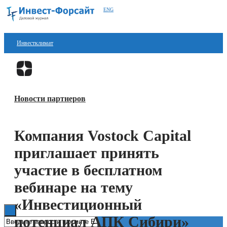
ENG
Инвестклимат
Финансы
Перейти в
Дзен
Инвестиции
Новости партнеров
Блокчейн
Стартапы
Компания Vostock Capital
Технологии
приглашает принять
ESG
участие в бесплатном
вебинаре на тему
Книги
«Инвестиционный
потенциал АПК Сибири»