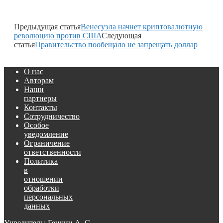
Предыдущая статья
Венесуэла начнет криптовалютную
революцию против США
Следующая
статья
Правительство пообещало не запрещать доллар
О нас
Авторам
Наши
партнеры
Контакты
Сотрудничество
Особое
уведомление
Ограничение
ответственности
Политика
в
отношении
обработки
персональных
данных
Учредитель: Генкин А. С.