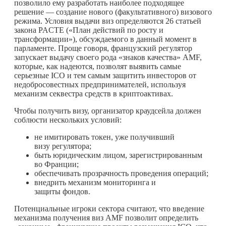
позволило ему разработать наиболее подходящее
решение — создание нового (факультативного) визового
режима. Условия выдачи виз определяются 26 статьей
закона PACTE («План действий по росту и
трансформации»), обсуждаемого в данный момент в
парламенте. Проще говоря, французский регулятор
запускает выдачу своего рода «знаков качества» AMF,
которые, как надеются, позволят выявить самые
серьезные ICO и тем самым защитить инвесторов от
недобросовестных предпринимателей, используя
механизм секвестра средств в криптоактивах.
Чтобы получить визу, организатор краудсейла должен
соблюсти нескольких условий:
не имитировать токен, уже получивший
визу регулятора;
быть юридическим лицом, зарегистрированным
во Франции;
обеспечивать прозрачность проведения операций;
внедрить механизм мониторинга и
защиты фондов.
Потенциальные игроки сектора считают, что введение
механизма получения виз AMF позволит определить