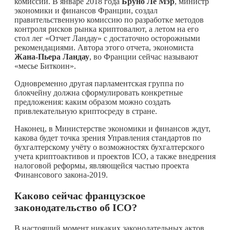
комиссий. В январе 2018 года
Бруно Ле Мэр
, министр
экономики и финансов Франции, создал
правительственную комиссию по разработке методов
контроля рисков рынка криптовалют, а летом на его
стол лег «Отчет Ландау» с достаточно осторожными
рекомендациями. Автора этого отчета, экономиста
Жана-Пьера Ландау
, во Франции сейчас называют
«месье Биткоин».
Одновременно другая парламентская группа по
блокчейну должна сформулировать конкретные
предложения: каким образом можно создать
привлекательную криптосреду в стране.
Наконец, в Министерстве экономики и финансов ждут,
какова будет точка зрения Управления стандартов по
бухгалтерскому учёту о возможностях бухгалтерского
учета криптоактивов и проектов ICO, а также внедрения
налоговой реформы, являющейся частью проекта
Финансового закона-2019.
Каково сейчас французское
законодательство об
ICO
?
В настоящий момент никаких законодательных актов,