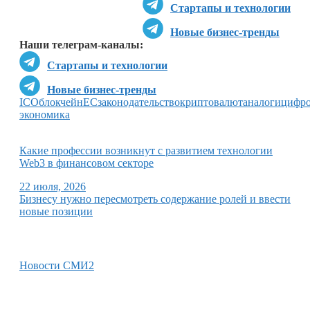
Стартапы и технологии
Новые бизнес-тренды
Наши телеграм-каналы:
Стартапы и технологии
Новые бизнес-тренды
ICO
блокчейн
ЕС
законодательство
криптовалюта
налоги
цифро
экономика
Какие профессии возникнут с развитием технологии
Web3 в финансовом секторе
22 июля, 2026
Бизнесу нужно пересмотреть содержание ролей и ввести
новые позиции
Новости СМИ2