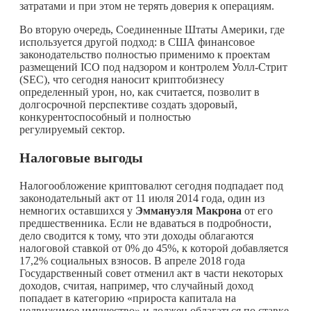
затратами и при этом не терять доверия к операциям.
Во вторую очередь, Соединенные Штаты Америки, где
используется другой подход: в США финансовое
законодательство полностью применимо к проектам
размещений ICO под надзором и контролем Уолл-Стрит
(SEC), что сегодня наносит криптобизнесу
определенный урон, но, как считается, позволит в
долгосрочной перспективе создать здоровый,
конкурентоспособный и полностью
регулируемый сектор.
Налоговые выгоды
Налогообложение криптовалют сегодня подпадает под
законодательный акт от 11 июля 2014 года, один из
немногих оставшихся у
Эммануэля Макрона
от его
предшественника. Если не вдаваться в подробности,
дело сводится к тому, что эти доходы облагаются
налоговой ставкой от 0% до 45%, к которой добавляется
17,2% социальных взносов. В апреле 2018 года
Государственный совет отменил акт в части некоторых
доходов, считая, например, что случайный доход
попадает в категорию «прироста капитала на
недвижимое имущество» и должен облагаться по ставке