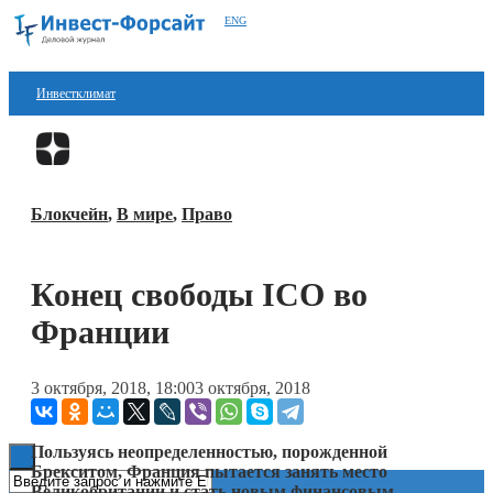
ENG
Инвестклимат
Финансы
Перейти в
Дзен
Инвестиции
Блокчейн
,
В мире
,
Право
Блокчейн
Стартапы
Конец свободы ICO во
Технологии
Франции
ESG
3 октября, 2018, 18:00
3 октября, 2018
Книги
Пользуясь неопределенностью, порожденной
Брекситом, Франция пытается занять место
Великобритании и стать новым финансовым