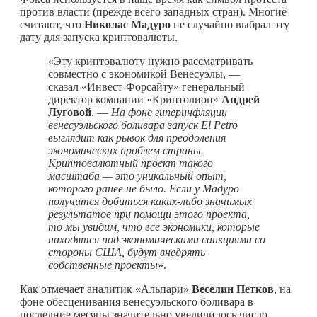
против власти (прежде всего западных стран). Многие
считают, что
Николас Мадуро
не случайно выбрал эту
дату для запуска криптовалюты.
«Эту криптовалюту нужно рассматривать
совместно с экономикой Венесуэлы, —
сказал «Инвест-Форсайту» генеральный
директор компании «Криптолион»
Андрей
Луговой
. —
На фоне гиперинфляции
венесуэльского боливара запуск El Petro
выглядит как рывок для преодоления
экономических проблем страны.
Криптовалютный проект такого
масштаба — это уникальный опыт,
которого ранее не было. Если у Мадуро
получится добиться
каких-либо
значимых
результатов при помощи этого проекта,
то мы увидим, что все экономики, которые
находятся под экономическими санкциями со
стороны США, будут внедрять
собственные проекты
».
Как отмечает аналитик «Альпари»
Веселин Петков
, на
фоне обесценивания венесуэльского боливара в
последние месяцы значительно увеличилось число