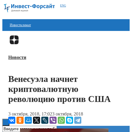
ENG
Инвестклимат
Финансы
Перейти в
Дзен
Инвестиции
Новости
Блокчейн
Стартапы
Венесуэла начнет
Технологии
криптовалютную
ESG
революцию против США
Книги
3 октября, 2018, 17:02
3 октября, 2018