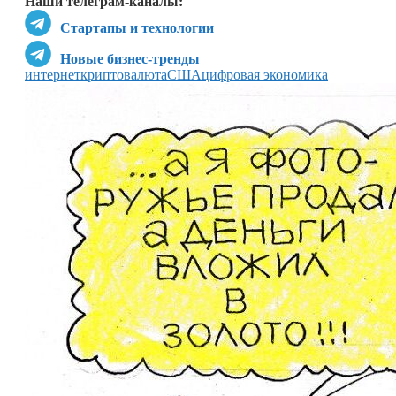
Наши телеграм-каналы:
Стартапы и технологии
Новые бизнес-тренды
интернет
криптовалюта
США
цифровая экономика